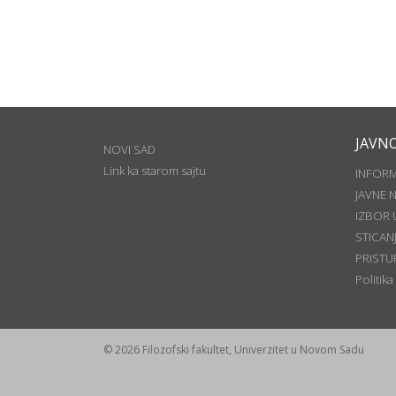
JAVN
NOVI SAD
Link ka starom sajtu
INFOR
JAVNE 
IZBOR 
STICAN
PRISTU
Politika
© 2026 Filozofski fakultet, Univerzitet u Novom Sadu