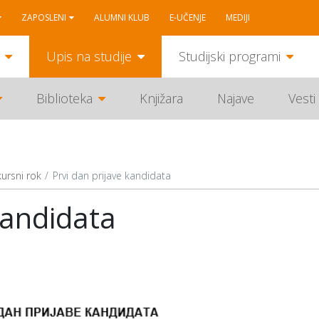
ZAPOSLENI
ALUMNI KLUB
E-UČENJE
MEDIJI
Upis na studije
Studijski programi
Biblioteka
Knjižara
Najave
Vesti
kursni rok
Prvi dan prijave kandidata
kandidata