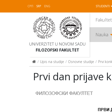
СРП
SRP
ENG
STUDENTI
Fakultet
Nauka
UNIVERZITET U NOVOM SADU
FILOZOFSKI FAKULTET
Upis na studije
Osnovne studije
Prvi kon
Prvi dan prijave 