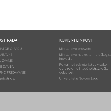
OST RADA
KORISNI LINKOVI
MATOR O RADU
Ministarstvo prosvete
NABAVKE
Ministarstvo nauke, tehnološkog ra
inovacija
U ZVANJE
Pokrajinski sekretarijat za visoko
JE ZVANJA
obrazovanje i naučnoistraživačku
PNO PREDAVANJE
delatnost
 privatnosti
Univerzitet u Novom Sadu