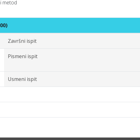
vni metod
00)
Završni ispit
Pismeni ispit
Usmeni ispit