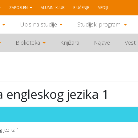
ZAPOSLENI
ALUMNI KLUB
E-UČENJE
MEDIJI
Upis na studije
Studijski programi
Biblioteka
Knjižara
Najave
Vesti
 engleskog jezika 1
 jezika 1