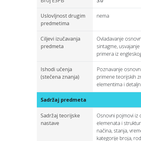
Broj ESPB
3.0
Uslovljnost drugim
nema
predmetima
Ciljevi izučavanja
Ovladavanje osnovni
predmeta
sintagme, usvajanje k
primera iz engleskog
Ishodi učenja
Poznavanje osnovnih
(stečena znanja)
primene teorijskih 
elementima i detaljn
Sadržaj predmeta
Sadržaj teorijske
Osnovni pojmovi iz d
nastave
elemenata i strukturn
načina, stanja, vrem
kategorije broja, ro