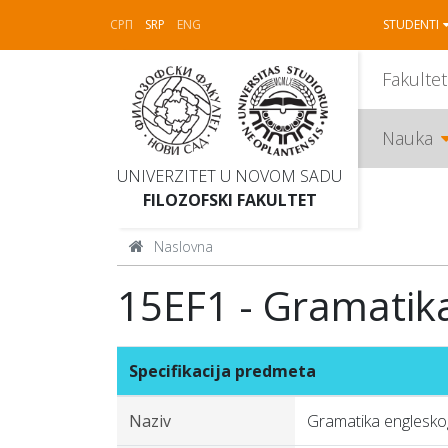
СРП
SRP
ENG
STUDENTI
Fakultet
Nauka
UNIVERZITET U NOVOM SADU
FILOZOFSKI FAKULTET
Naslovna
15EF1 - Gramatika
Specifikacija predmeta
Naziv
Gramatika engleskog