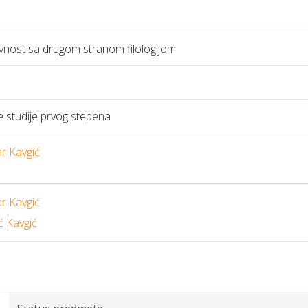
iževnost sa drugom stranom filologijom
studije prvog stepena
ar Kavgić
ar Kavgić
ć Kavgić