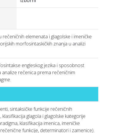
izborni
 rečeničnih elemenata i glagolske i imeničke
eorijskih morfosintaskičkih znanja u analizi
rfosintakse engleskog jezika i sposobnost
du analize rečenica prema rečeničnim
tagme.
nti, sintaksičke funkcije rečeničnih
klasifikacija glagola i glagolske kategorije
radigma, klasifikacija imenica, imeničke
 rečenične funkcije, determinatori i zamenice).