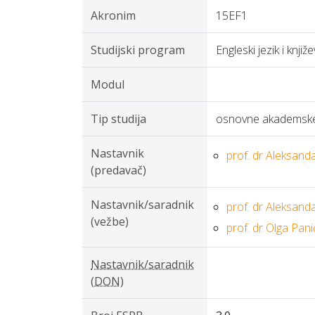
Akronim
15EF1
Studijski program
Engleski jezik i knj
Modul
Tip studija
osnovne akademske 
Nastavnik
prof. dr Aleksand
(predavač)
Nastavnik/saradnik
prof. dr Aleksand
(vežbe)
prof. dr Olga Pani
Nastavnik/saradnik
(DON)