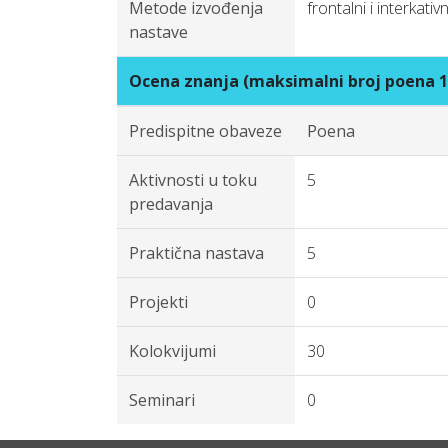
Metode izvođenja
frontalni i interkati
nastave
Ocena znanja (maksimalni broj poena 1
Predispitne obaveze
Poena
Aktivnosti u toku
5
predavanja
Praktična nastava
5
Projekti
0
Kolokvijumi
30
Seminari
0