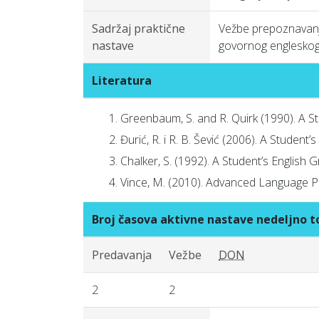
Sadržaj praktične
Vežbe prepoznavanja 
nastave
govornog engleskog 
Literatura
Greenbaum, S. and R. Quirk (1990). A 
Đurić, R. i R. B. Šević (2006). A Student
Chalker, S. (1992). A Student’s Engli
Vince, M. (2010). Advanced Language P
Broj časova aktivne nastave nedeljno
Predavanja
Vežbe
DON
2
2