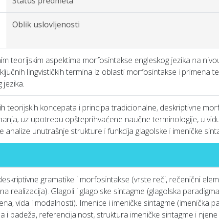
Status predmeta
Oblik uslovljenosti
m teorijskim aspektima morfosintakse engleskog jezika na nivou
ljučnih lingvističkih termina iz oblasti morfosintakse i primena t
 jezika.
 teorijskih koncepata i principa tradicionalne, deskriptivne mo
znanja, uz upotrebu opšteprihvaćene naučne terminologije, u vi
e analize unutrašnje strukture i funkcija glagolske i imeničke sin
eskriptivne gramatike i morfosintakse (vrste reči, rečenični eleme
a realizacija). Glagoli i glagolske sintagme (glagolska paradigma, 
ena, vida i modalnosti). Imenice i imeničke sintagme (imenička pa
da i padeža, referencijalnost, struktura imeničke sintagme i njene