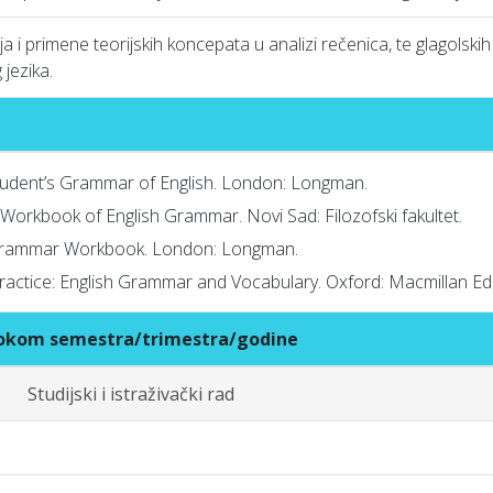
i primene teorijskih koncepata u analizi rečenica, te glagolskih 
jezika.
Student’s Grammar of English. London: Longman.
’s Workbook of English Grammar. Novi Sad: Filozofski fakultet.
sh Grammar Workbook. London: Longman.
ractice: English Grammar and Vocabulary. Oxford: Macmillan Ed
 tokom semestra/trimestra/godine
Studijski i istraživački rad