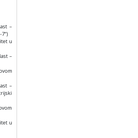
ast –
-7“)
itet u
last –
 Novom
ast –
rijski
Novom
itet u