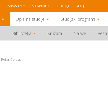
ZAPOSLENI
ALUMNI KLUB
E-UČENJE
MEDIJI
Upis na studije
Studijski programi
Biblioteka
Knjižara
Najave
Vesti
Petar Čolović