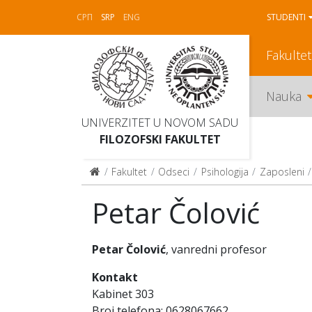
СРП
SRP
ENG
STUDENTI
Fakultet
Nauka
UNIVERZITET U NOVOM SADU
FILOZOFSKI FAKULTET
Fakultet
Odseci
Psihologija
Zaposleni
Petar Čolović
Petar Čolović
, vanredni profesor
Kontakt
Kabinet 303
Broj telefona: 0628067662