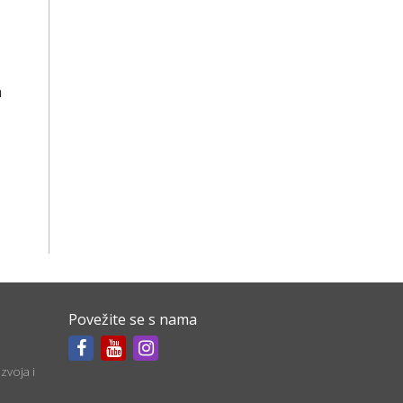
n
Povežite se s nama
zvoja i