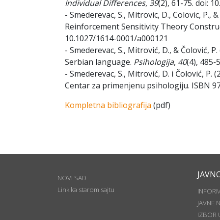
Individual Differences
,
39
(2), 61-75. doi:
- Smederevac, S., Mitrovic, D., Colovic, P.,
Reinforcement Sensitivity Theory Constru
10.1027/1614-0001/a000121
- Smederevac, S., Mitrović, D., & Čolović, P
Serbian language.
Psihologija
,
40
(4), 485
- Smederevac, S., Mitrović, D. i Čolović, P. 
Centar za primenjenu psihologiju. ISBN 9
Kompletna bibliografija
(pdf)
JAVN
NOVI SAD
Link ka starom sajtu
INFOR
JAVNE 
IZBOR 