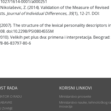
 10.1027/1614-0001/a000251
 & Nikolaševic, Z. (2014). Validation of the Measure of Revised
cts.
Journal of Individual Differences
,
35
(1), 12-21. DOI:
. (2007). The structure of the lexical personality descriptors i
-508. doi:10.2298/PSI0804555M
(2010). Velikih pet plus dva: primena i interpretacija. Beograd:
78-86-83797-80-6
OST RADA
KORISNI LINKOVI
MATOR O RADU
Ministarstvo prosvete
NABAVKE
Ministarstvo nauke, tehnološkog ra
inovacija
U ZVANJE