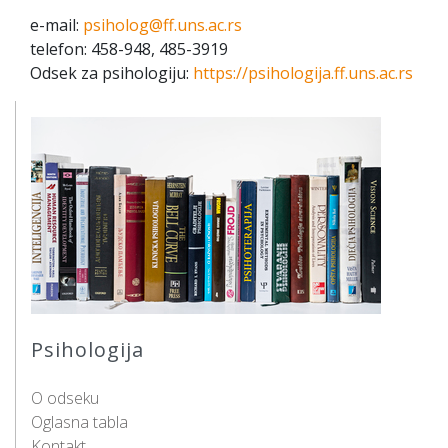
e-mail:
psiholog@ff.uns.ac.rs
telefon: 458-948, 485-3919
Odsek za psihologiju:
https://
psihologija.ff.uns.ac.rs
Psihologija
O odseku
Oglasna tabla
Kontakt