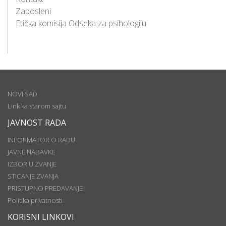
Zaposleni
Etička komisija Odseka za psihologiju
NOVI SAD
Link ka starom sajtu
JAVNOST RADA
INFORMATOR O RADU
JAVNE NABAVKE
IZBOR U ZVANJE
STICANJE ZVANJA
PRISTUPNO PREDAVANJE
Politika privatnosti
KORISNI LINKOVI