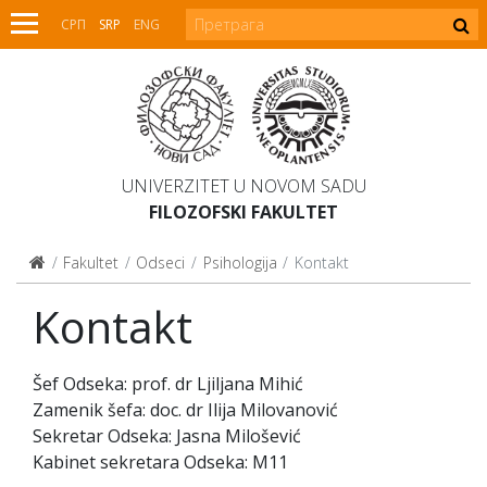
СРП
SRP
ENG
UNIVERZITET U NOVOM SADU
FILOZOFSKI FAKULTET
Fakultet
Odseci
Psihologija
Kontakt
Kontakt
Šef Odseka: prof. dr Ljiljana Mihić
Zamenik šefa: doc. dr Ilija Milovanović
Sekretar Odseka: Jasna Milošević
Kabinet sekretara Odseka: M11