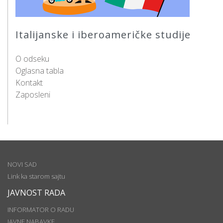
Italijanske i iberoameričke studije
O odseku
Oglasna tabla
Kontakt
Zaposleni
NOVI SAD
Link ka starom sajtu
JAVNOST RADA
INFORMATOR O RADU
JAVNE NABAVKE