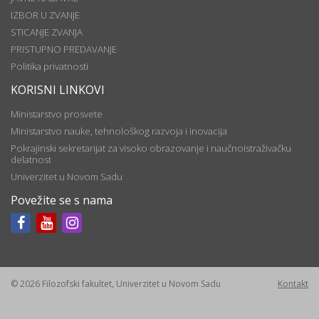
IZBOR U ZVANJE
STICANJE ZVANJA
PRISTUPNO PREDAVANJE
Politika privatnosti
KORISNI LINKOVI
Ministarstvo prosvete
Ministarstvo nauke, tehnološkog razvoja i inovacija
Pokrajinski sekretarijat za visoko obrazovanje i naučnoistraživačku
delatnost
Univerzitet u Novom Sadu
Povežite se s nama
© 2026 Filozofski fakultet, Univerzitet u Novom Sadu
Kontakt