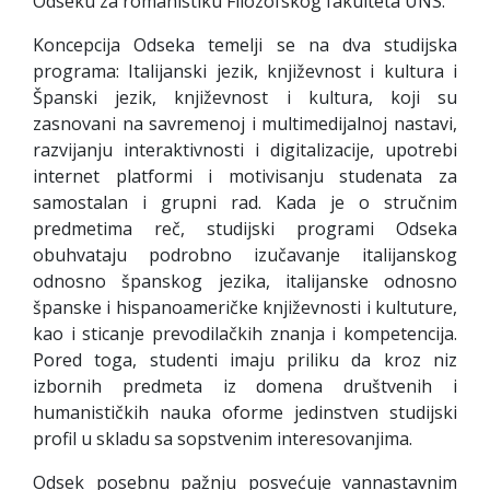
Odseku za romanistiku Filozofskog fakulteta UNS.
Koncepcija Odseka temelji se na dva studijska
programa: Italijanski jezik, književnost i kultura i
Španski jezik, književnost i kultura, koji su
zasnovani na savremenoj i multimedijalnoj nastavi,
razvijanju interaktivnosti i digitalizacije, upotrebi
internet platformi i motivisanju studenata za
samostalan i grupni rad. Kada je o stručnim
predmetima reč, studijski programi Odseka
obuhvataju podrobno izučavanje italijanskog
odnosno španskog jezika, italijanske odnosno
španske i hispanoameričke književnosti i kultuture,
kao i sticanje prevodilačkih znanja i kompetencija.
Pored toga, studenti imaju priliku da kroz niz
izbornih predmeta iz domena društvenih i
humanističkih nauka oforme jedinstven studijski
profil u skladu sa sopstvenim interesovanjima.
Odsek posebnu pažnju posvećuje vannastavnim