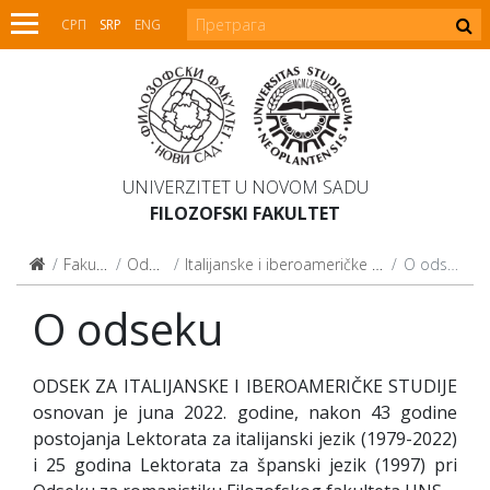
СРП
SRP
ENG
UNIVERZITET U NOVOM SADU
FILOZOFSKI FAKULTET
Fakultet
Odseci
Italijanske i iberoameričke studije
O odseku
O odseku
ODSEK ZA ITALIJANSKE I IBEROAMERIČKE STUDIJE
osnovan je juna 2022. godine, nakon 43 godine
postojanja Lektorata za italijanski jezik (1979-2022)
i 25 godina Lektorata za španski jezik (1997) pri