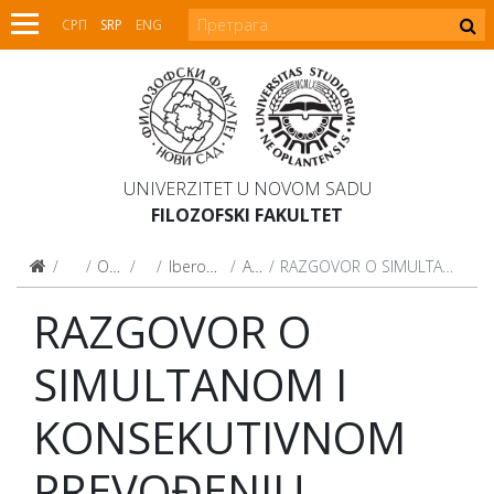
СРП
SRP
ENG
UNIVERZITET U NOVOM SADU
FILOZOFSKI FAKULTET
Fakultet
O Fakultetu
Centri
Iberoamerički centar
Aktivnosti
RAZGOVOR O SIMULTANOM I KONSEKUTIVNOM PREVOĐENJU
RAZGOVOR O
SIMULTANOM I
KONSEKUTIVNOM
PREVOĐENJU