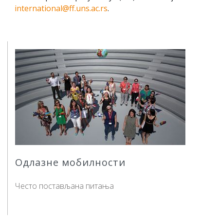
international@ff.uns.ac.rs
.
Одлазне мобилности
Често постављана питања