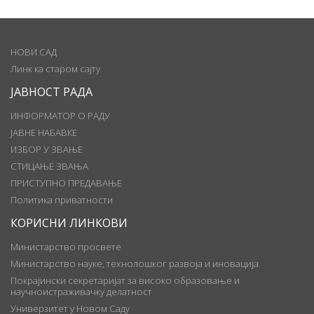
НОВИ САД
Линк ка старом сајту
ЈАВНОСТ РАДА
ИНФОРМАТОР О РАДУ
ЈАВНЕ НАБАВКЕ
ИЗБОР У ЗВАЊЕ
СТИЦАЊЕ ЗВАЊА
ПРИСТУПНО ПРЕДАВАЊЕ
Политика приватности
КОРИСНИ ЛИНКОВИ
Министарство просвете
Министарство науке, технолошког развоја и иновација
Покрајински секретаријат за високо образовање и
научноистраживачку делатност
Универзитет у Новом Саду