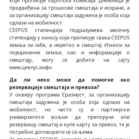
који прописује Европска комисија. Дневница је
предвиђена за трошкове смештаја и исхране, а
за организацију смештаја задужена је особа која
одлази на мобилност.
CEEPUS стипендија подразумева месечну
стипендију у износу који прописује свака CEEPUS
земља за себе, а неретко и смештај. Износи за
појединачне земље, као и информације о
смештају, могу се добити на сајту
www.цеепус.инфо.
Да ли неко може да помогне око
резервације смештаја и превоза?
У оквиру програма Еразмус+, за организацију
смештаја задужена је особа која одлази на
мобилност, но често су и партнерски
универзитети вољни да препоруче или
резервишу смештај и купе карту за превоз, те је
потребно договорити се са њима.