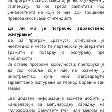
За програм CEEPUS, смештај је често укључен у
стипендију, па се треба распитати код
универзтиета на који се иде, док трошкове
превоза сносе сами стипендисти.
Да ли ми је потребно здравствено
осигурање?
Да, за програм Еразмус+, осигурање је
неопходно и често ће партнерски универзитет
тражити и потврду о осигурању пре
мобилности.
За остале програме мобилности, препорука је
да сво особље које иде на размену у
иностранство, купи себи одговарајуће
здравствено осигурање за период боравка ван
земље.
Све додатне информације можете добити у
Канцеларији за међународну сарадњу на
Филозофском факултету (М7) или мејлом на