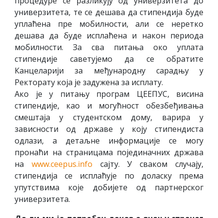
процедуре се разликују од универзитета до
универзитета, те се дешава да стипендија буде
уплаћена пре мобилности, али се неретко
дешава да буде исплаћена и након периода
мобилности. За сва питања око уплата
стипендије саветујемо да се обратите
Канцеларији за међународну сарадњу у
Ректорату која је задужена за исплату.
Ако је у питању програм ЦЕЕПУС, висина
стипендије, као и могућност обезбеђивања
смештаја у студентском дому, варира у
зависности од државе у коју стипендиста
одлази, а детаљне информације се могу
пронаћи на страницама појединачних држава
на
www.ceepus.info
сајту. У сваком случају,
стипендија се исплаћује по доласку према
упутствима које добијете од партнерског
универзитета.