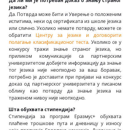
Да ли ми је потребан доказ о знању страног
језика?
Да. Потврда може бити и Уверење о положеним
испитима, неки од сертификата из школе језика
или слично. Уколико немате потврду, можете се
обратити
Центру за језике и договорити
полагање класификационог теста
. Уколико се у
конкурсу тражи знање страног језика, но
приликом комуникације са партнерским
универзитетом добијете информацију да знање
тог језика није неопходно за ваш боравак,
потребно је доставити при пријави на конкурс
доказ од партнерског универзитета у писаном
облику као потврду да знање језика на
траженом нивоу није неопходно.
Шта обухвата стипендија?
Стипендија за програм Еразмус+ обухвата
плаћене трошкове пута и дневницу у износу