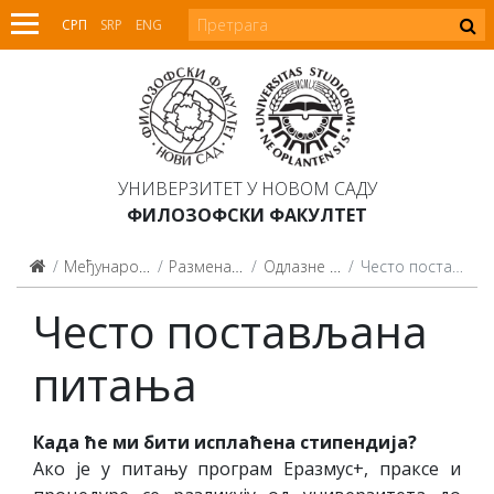
СРП
SRP
ENG
УНИВЕРЗИТЕТ У НОВОМ САДУ
ФИЛОЗОФСКИ ФАКУЛТЕТ
Међународна сарадња
Размена запослених
Одлазне мобилности
Често постављана питања
Често постављана
питања
Када ће ми бити исплаћена стипендија?
Ако је у питању програм Еразмус+, праксе и