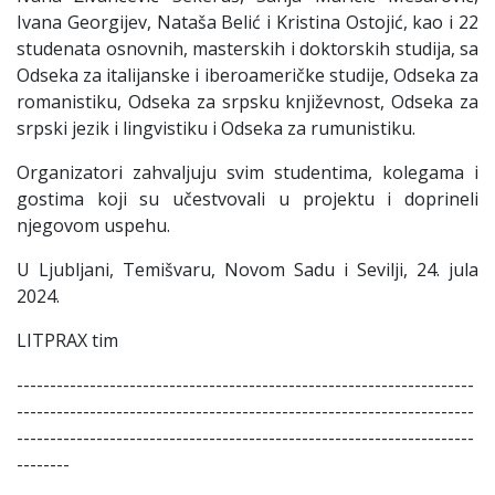
Ivana Georgijev, Nataša Belić i Kristina Ostojić, kao i 22
studenata osnovnih, masterskih i doktorskih studija, sa
Odseka za italijanske i iberoameričke studije, Odseka za
romanistiku, Odseka za srpsku književnost, Odseka za
srpski jezik i lingvistiku i Odseka za rumunistiku.
Organizatori zahvaljuju svim studentima, kolegama i
gostima koji su učestvovali u projektu i doprineli
njegovom uspehu.
U Ljubljani, Temišvaru, Novom Sadu i Sevilji, 24. jula
2024.
LITPRAX tim
---------------------------------------------------------------------
---------------------------------------------------------------------
---------------------------------------------------------------------
--------