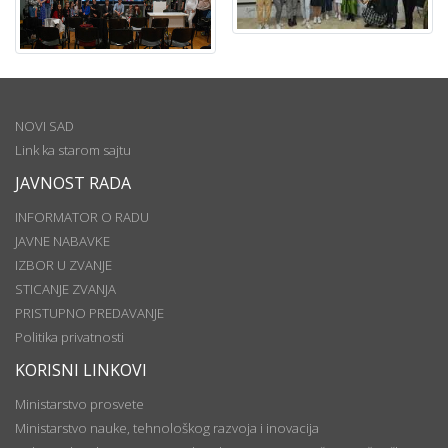
NOVI SAD
Link ka starom sajtu
JAVNOST RADA
INFORMATOR O RADU
JAVNE NABAVKE
IZBOR U ZVANJE
STICANJE ZVANJA
PRISTUPNO PREDAVANJE
Politika privatnosti
KORISNI LINKOVI
Ministarstvo prosvete
Ministarstvo nauke, tehnološkog razvoja i inovacija