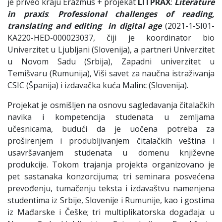
je priveo kraju Erazmus + projekat
LITPRAX
:
Literature
in
praxis
:
Professional
challenges
of
reading
,
translating
and
editing
in
digital
age
(2021-1-SI01-
KA220-HED-000023037, čiji je koordinator bio
Univerzitet u Ljubljani (Slovenija), a partneri Univerzitet
u Novom Sadu (Srbija), Zapadni univerzitet u
Temišvaru (Rumunija), Viši savet za naučna istraživanja
CSIC (Španija) i izdavačka kuća Malinc (Slovenija).
Projekat je osmišljen na osnovu sagledavanja čitalačkih
navika i kompetencija studenata u zemljama
učesnicama, budući da je uočena potreba za
proširenjem i produbljivanjem čitalačkih veština i
usavršavanjem studenata u domenu književne
produkcije. Tokom trajanja projekta organizovano je
pet sastanaka konzorcijuma; tri seminara posvećena
prevođenju, tumačenju teksta i izdavaštvu namenjena
studentima iz Srbije, Slovenije i Rumunije, kao i gostima
iz Mađarske i Češke; tri multiplikatorska događaja: u