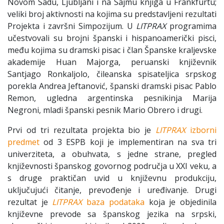
Novom Sadu, Ljubljani i na Sajmu knjiga u Frankfurtu;
veliki broj aktivnosti na kojima su predstavljeni rezultati
Projekta i završni Simpozijum. U
LITPRAX
programima
učestvovali su brojni španski i hispanoamerički pisci,
među kojima su dramski pisac i član Španske kraljevske
akademije Huan Majorga, peruanski književnik
Santjago Ronkaljolo, čileanska spisateljica srpskog
porekla Andrea Jeftanović, španski dramski pisac Pablo
Remon, ugledna argentinska pesnikinja Marija
Negroni, mladi španski pesnik Mario Obrero i drugi.
Prvi od tri rezultata projekta bio je
LITPRAX
izborni
predmet
od 3 ESPB koji je implementiran na sva tri
univerziteta, a obuhvata, s jedne strane, pregled
književnosti španskog govornog područja u XXI veku, a
s druge praktičan uvid u književnu produkciju,
uključujući čitanje, prevođenje i uređivanje. Drugi
rezultat je
LITPRAX
baza podataka
koja je objedinila
književne prevode sa španskog jezika na srpski,