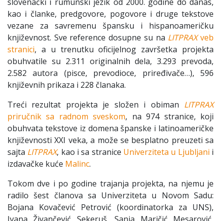
slovenački i rumunski jezik od 2000. godine do danas,
kao i članke, predgovore, pogovore i druge tekstove
vezane za savremenu špansku i hispanoameričku
književnost. Sve reference dosupne su na
LITPRAX
veb
stranici
, a u trenutku oficijelnog završetka projekta
obuhvatile su 2.311 originalnih dela, 3.293 prevoda,
2.582 autora (pisce, prevodioce, priređivače…), 596
književnih prikaza i 228 članaka.
Treći rezultat projekta je složen i obiman
LITPRAX
priručnik sa radnom sveskom
, na 974 stranice, koji
obuhvata tekstove iz domena španske i latinoameričke
književnosti XXI veka, a može se besplatno preuzeti sa
sajta
LITPRAX
, kao i sa stranice
Univerziteta u Ljubljani
i
izdavačke kuće
Malinc
.
Tokom dve i po godine trajanja projekta, na njemu je
radilo šest članova sa Univerziteta u Novom Sadu:
Bojana Kovačević Petrović (koordinatorka za UNS),
Ivana Živančević Sekeruš, Sanja Maričić Mesarović,