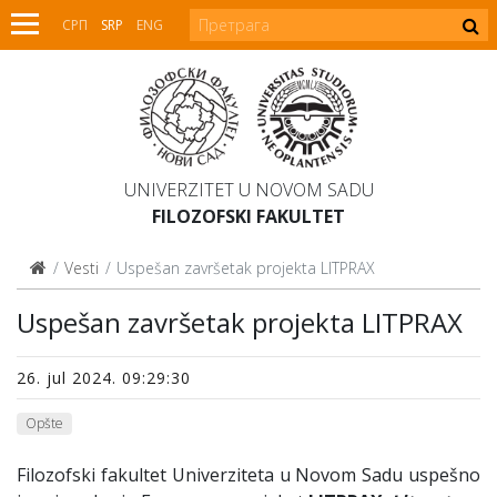
СРП
SRP
ENG
UNIVERZITET U NOVOM SADU
FILOZOFSKI FAKULTET
Vesti
Uspešan završetak projekta LITPRAX
Uspešan završetak projekta LITPRAX
26. jul 2024. 09:29:30
Opšte
Filozofski fakultet Univerziteta u Novom Sadu uspešno