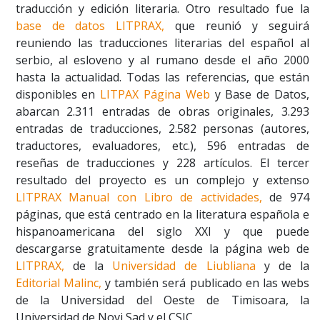
traducción y edición literaria. Otro resultado fue la
base de datos LITPRAX,
que reunió y seguirá
reuniendo las traducciones literarias del español al
serbio, al esloveno y al rumano desde el año 2000
hasta la actualidad. Todas las referencias, que están
disponibles en
LITPAX Página Web
y Base de Datos,
abarcan 2.311 entradas de obras originales, 3.293
entradas de traducciones, 2.582 personas (autores,
traductores, evaluadores, etc.), 596 entradas de
reseñas de traducciones y 228 artículos. El tercer
resultado del proyecto es un complejo y extenso
LITPRAX Manual
con Libro de actividades,
de 974
páginas, que está centrado en la literatura española e
hispanoamericana del siglo XXI y que puede
descargarse gratuitamente desde la página web de
LITPRAX,
de la
Universidad
de Liubliana
y de la
Editorial Malinc,
y también será publicado en las webs
de la Universidad del Oeste de Timisoara, la
Universidad de Novi Sad y el CSIC.