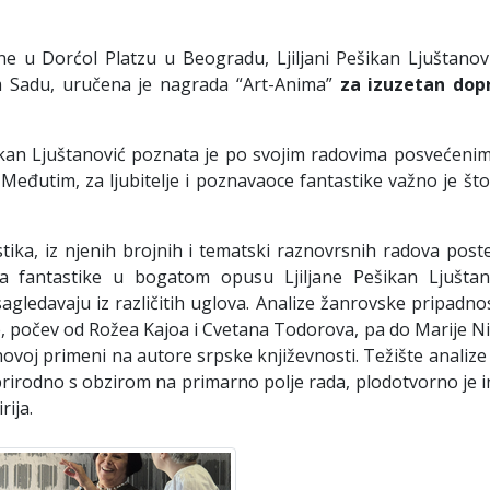
ne u Dorćol Platzu u Beogradu, Ljiljani Pešikan Ljuštanov
m Sadu, uručena je nagrada “Art-Anima”
za
izuzetan
dop
ikan Ljuštanović poznata je po svojim radovima posvećenim
tim, za ljubitelje i poznavaoce fantastike važno je što s
istika, iz njenih brojnih i tematski raznovrsnih radova po
anja fantastike u bogatom opusu Ljiljane Pešikan Ljušta
agledavaju iz različitih uglova. Analize žanrovske pripadnos
e, počev od Rožea Kajoa i Cvetana Todorova, pa do Marije Nik
hovoj primeni na autore srpske književnosti. Težište analize 
prirodno s obzirom na primarno polje rada, plodotvorno je in
rija.