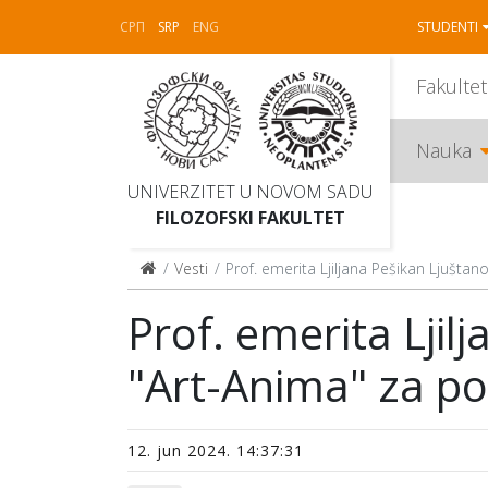
СРП
SRP
ENG
STUDENTI
Fakultet
Nauka
UNIVERZITET U NOVOM SADU
FILOZOFSKI FAKULTET
Vesti
Prof. emerita Ljiljana Pešikan Ljuštan
Prof. emerita Ljil
"Art-Anima" za pop
12. jun 2024. 14:37:31