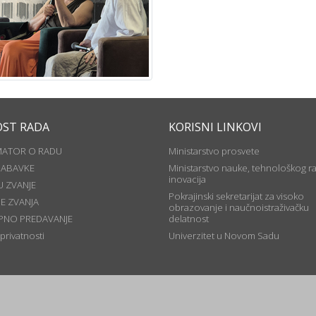
OST RADA
KORISNI LINKOVI
MATOR O RADU
Ministarstvo prosvete
NABAVKE
Ministarstvo nauke, tehnološkog ra
inovacija
U ZVANJE
Pokrajinski sekretarijat za visoko
JE ZVANJA
obrazovanje i naučnoistraživačku
PNO PREDAVANJE
delatnost
 privatnosti
Univerzitet u Novom Sadu