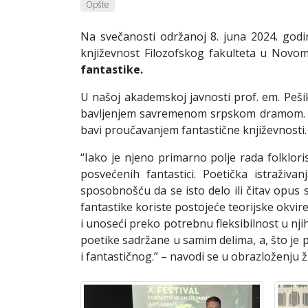
Opšte
Na svečanosti održanoj 8. juna 2024. godi
književnost Filozofskog fakulteta u Novo
fantastike
.
U našoj akademskoj javnosti prof. em. Peš
bavljenjem savremenom srpskom dramom. Među
bavi proučavanjem fantastične književnosti.
“Iako je njeno primarno polje rada folklor
posvećenih fantastici. Poetička istraživ
sposobnošću da se isto delo ili čitav opus s
fantastike koriste postojeće teorijske okvir
i unoseći preko potrebnu fleksibilnost u nji
poetike sadržane u samim delima, a, što je 
i fantastičnog.” – navodi se u obrazloženju ži