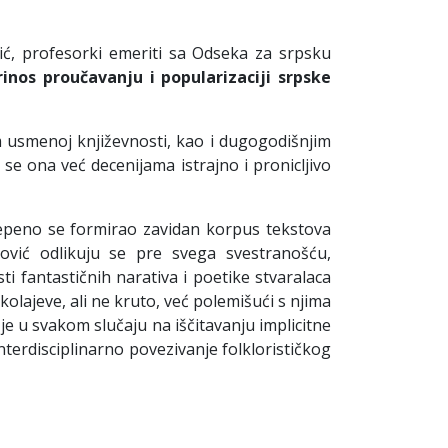
ić, profesorki emeriti sa Odseka za srpsku
rinos
proučavanju
i
popularizaciji
srpske
 usmenoj književnosti, kao i dugogodišnjim
e ona već decenijama istrajno i pronicljivo
stepeno se formirao zavidan korpus tekstova
nović odlikuju se pre svega svestranošću,
ti fantastičnih narativa i poetike stvaralaca
olajeve, ali ne kruto, već polemišući s njima
je u svakom slučaju na iščitavanju implicitne
terdisciplinarno povezivanje folklorističkog