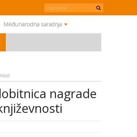
Međunarodna saradnja
vnosti
 dobitnica nagrade
književnosti