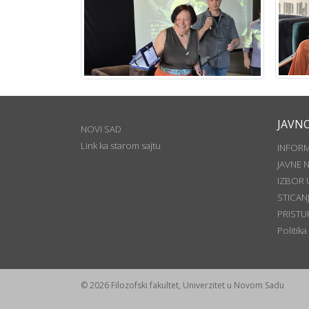
JAVN
NOVI SAD
Link ka starom sajtu
INFOR
JAVNE 
IZBOR 
STICAN
PRISTU
Politika
© 2026 Filozofski fakultet, Univerzitet u Novom Sadu