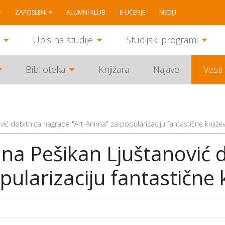
ZAPOSLENI
ALUMNI KLUB
E-UČENJE
MEDIJI
Upis na studije
Studijski programi
Biblioteka
Knjižara
Najave
Vesti
ović dobitnica nagrade "Art-Anima" za popularizaciju fantastične knjiže
jana Pešikan Ljuštanović
ularizaciju fantastične 