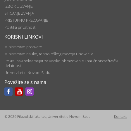
IZBOR U ZVANJE
STICANJE ZVANJA
PRISTUPNO PREDAVANJE
Politika privatnosti
KORISNI LINKOVI
Ministarstvo prosvete
Ministarstvo nauke, tehnološkog razvoja i inovacija
Pokrajinski sekretarijat za visoko obrazovanje i naučnoistraživačku
delatnost
Univerzitet u Novom Sadu
Povežite se s nama
© 2026 Filozofski fakultet, Univerzitet u Novom Sadu
Kontakt