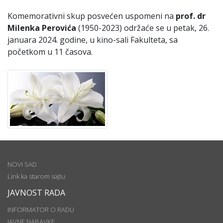
Komemorativni skup posvećen uspomeni na
prof. dr
Milenka Perovića
(1950-2023) održaće se u petak, 26.
januara 2024. godine, u kino-sali Fakulteta, sa
početkom u 11 časova.
NOVI SAD
Link ka starom sajtu
JAVNOST RADA
INFORMATOR O RADU
JAVNE NABAVKE