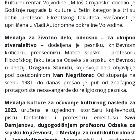
Kulturni centar Vojvodine „Miloš Crnjanski“ dodelio je
Godišnje nagrade iz kulture u četiri kategorije,a tri su
dobili profesori Filozofskog fakulteta. Svečanost je
upriličena u Vladi Autonomne pokrajine Vojvodine.
Medalja za životno delo, odnosno – za ukupno
stvaralaštvo
– dodeljena je pesniku, književnom
kritičaru, predsedniku Matice srpske i profesoru
Filozofskog fakulteta sa Odseka za srpsku književnost
u penziji,
Draganu Staniću
, koji svoja dela objavljuje
pod pseudonimom
Ivan Negrišorac
. Od stupanja na
scenu 1981. do danas prešao je put od značajnog
protagoniste neoavangarde do religioznog pesnika.
Medalja kulture za očuvanje kulturnog nasleđa za
2023.
uručena je uglednom istoričaru književnosti,
piscu fantastike i profesoru emeritusu
Savi
Damjanovu,
dugogodišnjem profesoru Odseka za
srpsku književnost
,
a
Medalja za multikulturalnost