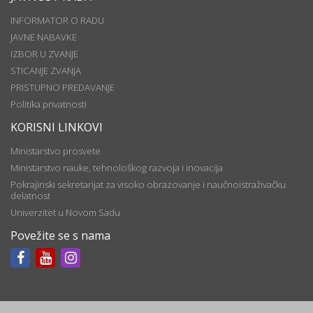
INFORMATOR O RADU
JAVNE NABAVKE
IZBOR U ZVANJE
STICANJE ZVANJA
PRISTUPNO PREDAVANJE
Politika privatnosti
KORISNI LINKOVI
Ministarstvo prosvete
Ministarstvo nauke, tehnološkog razvoja i inovacija
Pokrajinski sekretarijat za visoko obrazovanje i naučnoistraživačku
delatnost
Univerzitet u Novom Sadu
Povežite se s nama