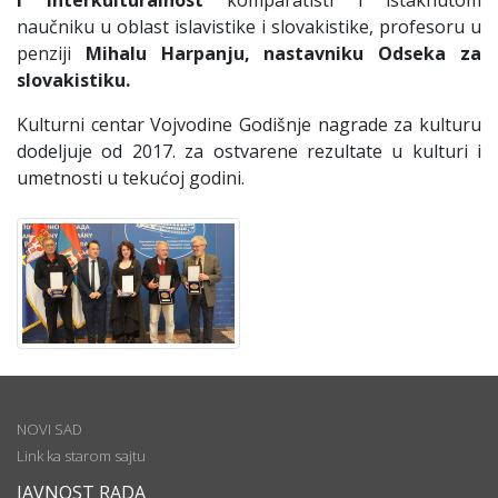
i interkulturalnost
komparatisti i istaknutom
naučniku u oblast islavistike i slovakistike, profesoru u
penziji
Mihalu Harpanju,
nastavniku Odseka za
slovakistiku
.
Kulturni centar Vojvodine Godišnje nagrade za kulturu
dodeljuje od 2017. za ostvarene rezultate u kulturi i
umetnosti u tekućoj godini.
NOVI SAD
Link ka starom sajtu
JAVNOST RADA