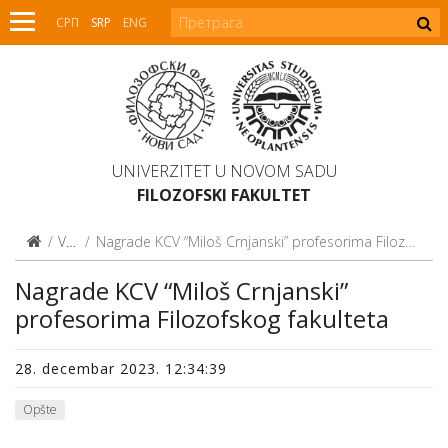
СРП
SRP
ENG
UNIVERZITET U NOVOM SADU
FILOZOFSKI FAKULTET
Vesti
Nagrade KCV “Miloš Crnjanski” profesorima Filozofskog fakulteta
Nagrade KCV “Miloš Crnjanski”
profesorima Filozofskog fakulteta
28. decembar 2023. 12:34:39
Opšte