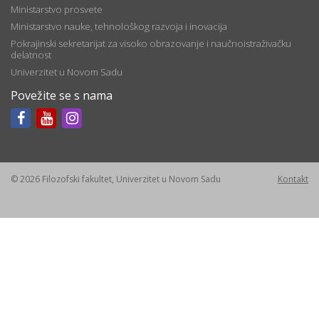
Ministarstvo prosvete
Ministarstvo nauke, tehnološkog razvoja i inovacija
Pokrajinski sekretarijat za visoko obrazovanje i naučnoistraživačku
delatnost
Univerzitet u Novom Sadu
Povežite se s nama
© 2026 Filozofski fakultet, Univerzitet u Novom Sadu
Kontakt