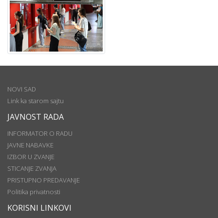
NOVI SAD
Link ka starom sajtu
JAVNOST RADA
INFORMATOR O RADU
JAVNE NABAVKE
IZBOR U ZVANJE
STICANJE ZVANJA
PRISTUPNO PREDAVANJE
Politika privatnosti
KORISNI LINKOVI