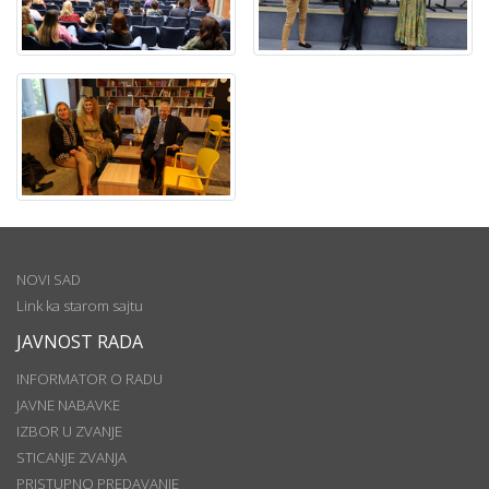
NOVI SAD
Link ka starom sajtu
JAVNOST RADA
INFORMATOR O RADU
JAVNE NABAVKE
IZBOR U ZVANJE
STICANJE ZVANJA
PRISTUPNO PREDAVANJE