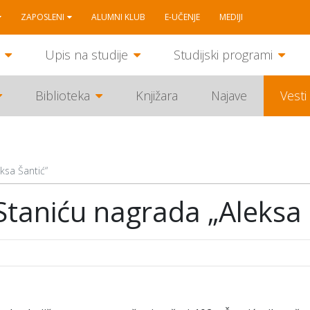
ZAPOSLENI
ALUMNI KLUB
E-UČENJE
MEDIJI
Upis na studije
Studijski programi
Biblioteka
Knjižara
Najave
Vesti
ksa Šantić“
Staniću nagrada „Aleksa 