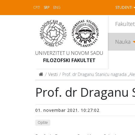
СРП
SRP
ENG
STUDENTI
Fakultet
Nauka
UNIVERZITET U NOVOM SADU
FILOZOFSKI FAKULTET
Vesti
Prof. dr Draganu Staniću nagrada „Ale
Prof. dr Draganu 
01. novembar 2021. 10:27:02
Opšte