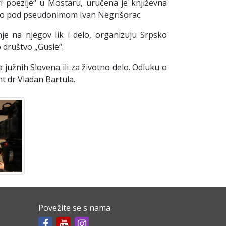
i poezije“ u Mostaru, uručena je književna
avio pod pseudonimom Ivan Negrišorac.
e na njegov lik i delo, organizuju Srpsko
 društvo „Gusle“.
 južnih Slovena ili za životno delo. Odluku o
t dr Vladan Bartula.
Povežite se s nama