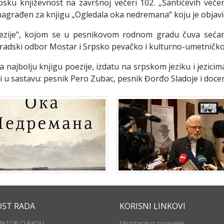
sku književnost na završnoj večeri 102. „Šantićevih večer
e nagrađen za knjigu „Ogledala oka nedremana“ koju je obj
poezije", kojom se u pesnikovom rodnom gradu čuva sećanj
Gradski odbor Mostar i Srpsko pevačko i kulturno-umetničko
 najbolju knjigu poezije, izdatu na srpskom jeziku i jezicima
i u sastavu: pesnik Pero Zubac, pesnik Đorđo Sladoje i docen
OST RADA
KORISNI LINKOVI
MATOR O RADU
Ministarstvo prosvete