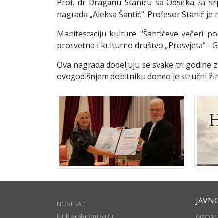
Prof. dr Draganu Staniću sa Odseka za srp
nagrada „Aleksa Šantić“. Profesor Stanić j
Manifestaciju kulture "Šantićeve večeri 
prosvetno i kulturno društvo „Prosvjeta“– 
Ova nagrada dodeljuju se svake tri godine za
ovogodišnjem dobitniku doneo je stručni žir
JAVN
NOVI SAD
Link ka starom sajtu
INFOR