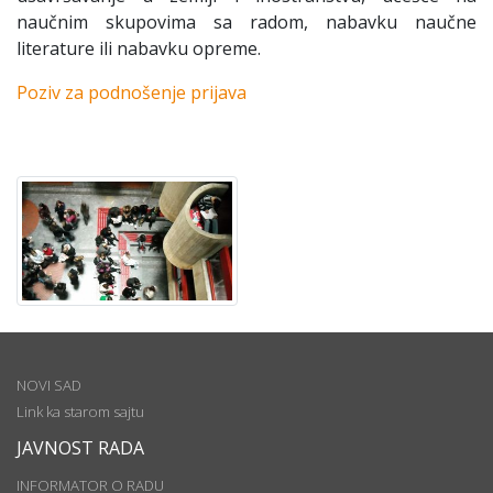
naučnim skupovima sa radom, nabavku naučne
literature ili nabavku opreme.
Poziv za podnošenje prijava
NOVI SAD
Link ka starom sajtu
JAVNOST RADA
INFORMATOR O RADU