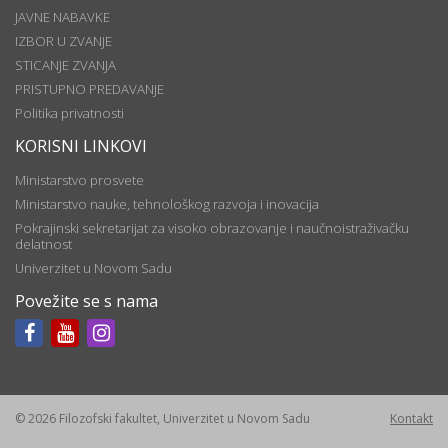
JAVNE NABAVKE
IZBOR U ZVANJE
STICANJE ZVANJA
PRISTUPNO PREDAVANJE
Politika privatnosti
KORISNI LINKOVI
Ministarstvo prosvete
Ministarstvo nauke, tehnološkog razvoja i inovacija
Pokrajinski sekretarijat za visoko obrazovanje i naučnoistraživačku
delatnost
Univerzitet u Novom Sadu
Povežite se s nama
© 2026 Filozofski fakultet, Univerzitet u Novom Sadu
Kontakt