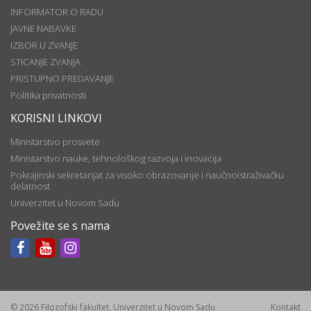
INFORMATOR O RADU
JAVNE NABAVKE
IZBOR U ZVANJE
STICANJE ZVANJA
PRISTUPNO PREDAVANJE
Politika privatnosti
KORISNI LINKOVI
Ministarstvo prosvete
Ministarstvo nauke, tehnološkog razvoja i inovacija
Pokrajinski sekretarijat za visoko obrazovanje i naučnoistraživačku
delatnost
Univerzitet u Novom Sadu
Povežite se s nama
© 2026 Filozofski fakultet, Univerzitet u Novom Sadu
Kontakt