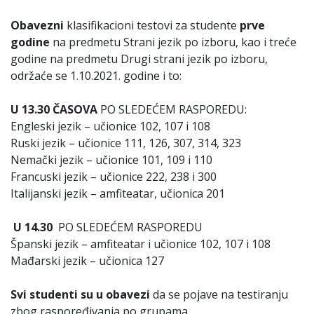
Obavezni
klasifikacioni testovi za studente
prve
godine
na predmetu Strani jezik po izboru, kao i treće
godine na predmetu Drugi strani jezik po izboru,
održaće se 1.10.2021. godine i to:
U 13.30 ČASOVA
PO SLEDEĆEM RASPOREDU:
Engleski jezik – učionice 102, 107 i 108
Ruski jezik – učionice 111, 126, 307, 314, 323
Nemački jezik – učionice 101, 109 i 110
Francuski jezik – učionice 222, 238 i 300
Italijanski jezik – amfiteatar, učionica 201
U 14.30
PO SLEDEĆEM RASPOREDU
Španski jezik – amfiteatar i učionice 102, 107 i 108
Mađarski jezik – učionica 127
Svi studenti su u obavezi
da se pojave na testiranju
zbog raspoređivanja po grupama.