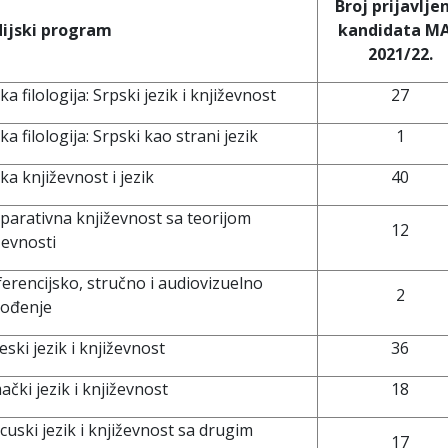
Broj prijavlje
dijski program
kandidata M
2021/22.
ka filologija: Srpski jezik i književnost
27
ka filologija: Srpski kao strani jezik
1
ka književnost i jezik
40
arativna književnost sa teorijom
12
ževnosti
erencijsko, stručno i audiovizuelno
2
vođenje
eski jezik i književnost
36
čki jezik i književnost
18
cuski jezik i književnost sa drugim
17