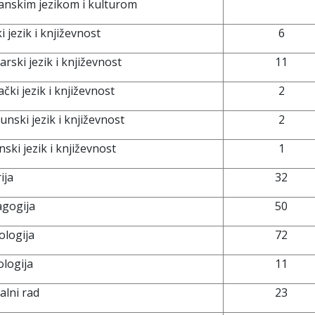
nskim jezikom i kulturom
i jezik i književnost
6
rski jezik i književnost
11
ački jezik i književnost
2
nski jezik i književnost
2
nski jezik i književnost
1
ija
32
gogija
50
ologija
72
ologija
11
jalni rad
23