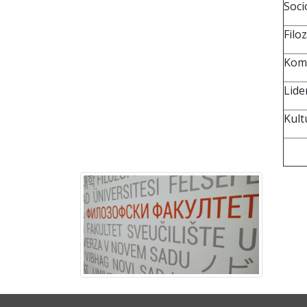
Soci
Filoz
Komu
Lide
Kult