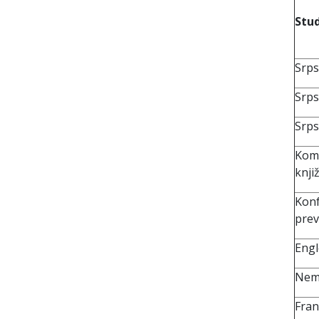
Stu
Srps
Srps
Srps
Komp
knji
Konf
pre
Engl
Nema
Fran