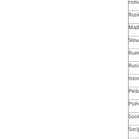
roma
Rusk
Mađa
Slov
Rumu
Rusi
Istor
Peda
Psih
Soci
Soci