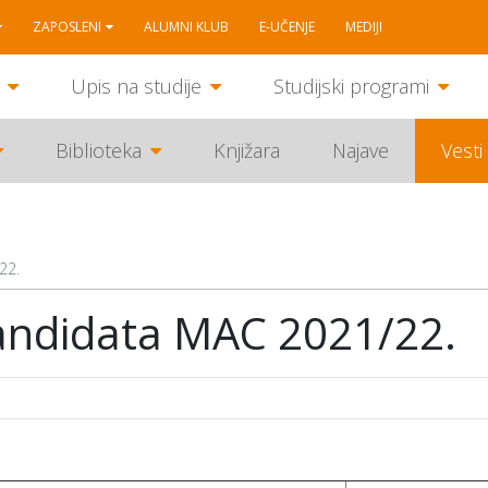
ZAPOSLENI
ALUMNI KLUB
E-UČENJE
MEDIJI
Upis na studije
Studijski programi
Biblioteka
Knjižara
Najave
Vesti
22.
 kandidata MAC 2021/22.