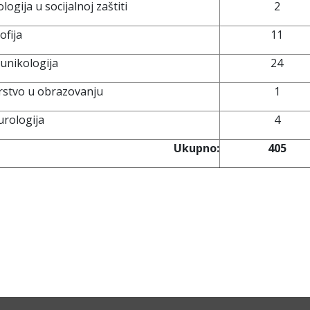
ologija u socijalnoj zaštiti
2
ofija
11
nikologija
24
rstvo u obrazovanju
1
urologija
4
Ukupno:
405