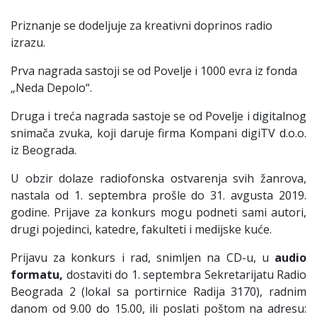
Priznanje se dodeljuje za kreativni doprinos radio
izrazu.
Prva nagrada sastoji se od Povelje i 1000 evra iz fonda
„Neda Depolo“.
Druga i treća nagrada sastoje se od Povelje i digitalnog
snimača zvuka, koji daruje firma Kompani digiTV d.o.o.
iz Beograda.
U obzir dolaze radiofonska ostvarenja svih žanrova,
nastala od 1. septembra prošle do 31. avgusta 2019.
godine. Prijave za konkurs mogu podneti sami autori,
drugi pojedinci, katedre, fakulteti i medijske kuće.
Prijavu za konkurs i rad, snimljen na CD-u, u
audio
formatu,
dostaviti do 1. septembra Sekretarijatu Radio
Beograda 2 (lokal sa portirnice Radija 3170), radnim
danom od 9.00 do 15.00, ili poslati poštom na adresu: