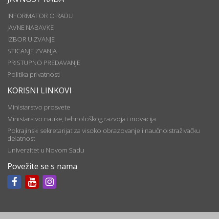
INFORMATOR O RADU
JAVNE NABAVKE
IZBOR U ZVANJE
STICANJE ZVANJA
PRISTUPNO PREDAVANJE
Politika privatnosti
KORISNI LINKOVI
Ministarstvo prosvete
Ministarstvo nauke, tehnološkog razvoja i inovacija
Pokrajinski sekretarijat za visoko obrazovanje i naučnoistraživačku
delatnost
Univerzitet u Novom Sadu
Povežite se s nama