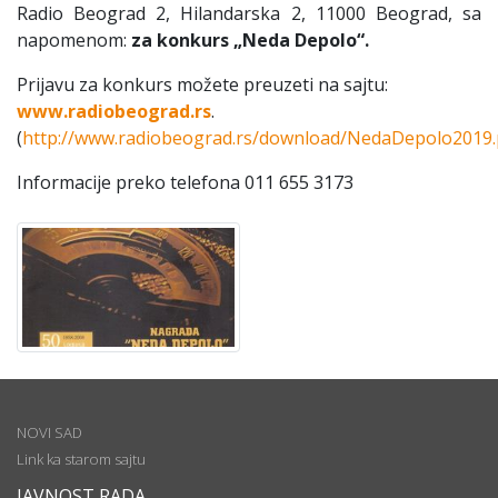
Radio Beograd 2, Hilandarska 2, 11000 Beograd, sa
napomenom:
za konkurs
„
Neda Depolo
“
.
Prijavu za konkurs možete preuzeti na sajtu:
www
.radiobeograd
.rs
.
(
http://www.radiobeograd.rs/download/NedaDepolo2019.
Informacije preko telefona 011 655 3173
NOVI SAD
Link ka starom sajtu
JAVNOST RADA