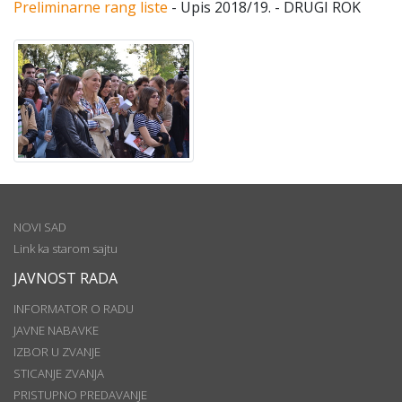
Preliminarne rang liste
- Upis 2018/19. - DRUGI ROK
NOVI SAD
Link ka starom sajtu
JAVNOST RADA
INFORMATOR O RADU
JAVNE NABAVKE
IZBOR U ZVANJE
STICANJE ZVANJA
PRISTUPNO PREDAVANJE