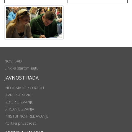
NOVI SAD
Link ka starom sajtu
JAVNOST RADA
INFORMATOR O RADU
JAVNE NABAVKE
IZBOR U ZVANJE
STICANJE ZVANJA
PRISTUPNO PREDAVANJE
Politika privatnosti