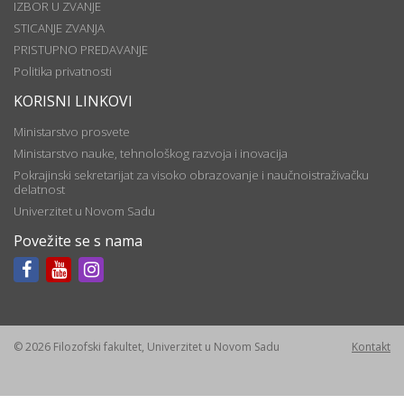
IZBOR U ZVANJE
STICANJE ZVANJA
PRISTUPNO PREDAVANJE
Politika privatnosti
KORISNI LINKOVI
Ministarstvo prosvete
Ministarstvo nauke, tehnološkog razvoja i inovacija
Pokrajinski sekretarijat za visoko obrazovanje i naučnoistraživačku
delatnost
Univerzitet u Novom Sadu
Povežite se s nama
© 2026 Filozofski fakultet, Univerzitet u Novom Sadu
Kontakt