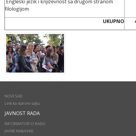
Engleski jezik i književnost sa drugom stranom
filologijom
UKUPNO
NOVI SAD
Link ka starom sajtu
JAVNOST RADA
INFORMATOR O RADU
JAVNE NABAVKE