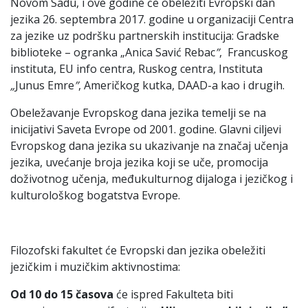
Novom Sadu, i ove godine će obeležiti Evropski dan
jezika 26. septembra 2017. godine u organizaciji Centra
za jezike uz podršku partnerskih institucija: Gradske
biblioteke – ogranka „Anica Savić Rebac
”
, Francuskog
instituta, EU info centra, Ruskog centra, Instituta
„
Junus Emre
”
, Američkog kutka, DAAD-a kao i drugih.
Obeležavanje Evropskog dana jezika temelji se na
inicijativi Saveta Evrope od 2001. godine. Glavni ciljevi
Evropskog dana jezika su ukazivanje na značaj učenja
jezika, uvećanje broja jezika koji se uče, promocija
doživotnog učenja, međukulturnog dijaloga i jezičkog i
kulturološkog bogatstva Evrope.
Filozofski fakultet će Evropski dan jezika obeležiti
jezičkim i muzičkim aktivnostima:
O
d 10 d
o
15 č
a
s
o
v
a
će ispred Fakulteta biti