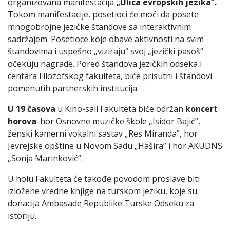
organizovana manifestacija
„Ulic
a e
vr
o
pskih
je
zik
a
”.
Tokom manifestacije, posetioci će moći da posete
mnogobrojne jezičke štandove sa interaktivnim
sadržajem. Posetioce koje obave aktivnosti na svim
štandovima i uspešno „viziraju“ svoj „jezički pasoš“
očekuju nagrade. Pored štandova jezičkih odseka i
centara Filozofskog fakulteta, biće prisutni i štandovi
pomenutih partnerskih institucija.
U 19 č
a
s
o
v
a
u Kino-sali Fakulteta biće održan
k
o
nc
e
rt
h
o
r
o
v
a
: hor Osnovne muzičke škole „Isidor Bajić”,
ženski kamerni vokalni sastav „Res Miranda”, hor
Jevrejske opštine u Novom Sadu „Hašira” i hor AKUDNS
„Sonja Marinković”.
U holu Fakulteta će takođe povodom proslave biti
izložene vredne knjige na turskom jeziku, koje su
donacija Ambasade Republike Turske Odseku za
istoriju.