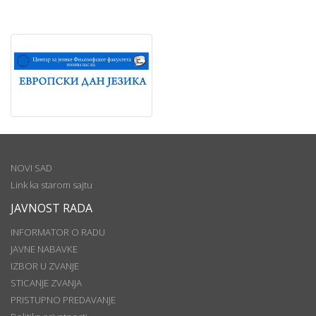
NOVI SAD
Link ka starom sajtu
JAVNOST RADA
INFORMATOR O RADU
JAVNE NABAVKE
IZBOR U ZVANJE
STICANJE ZVANJA
PRISTUPNO PREDAVANJE