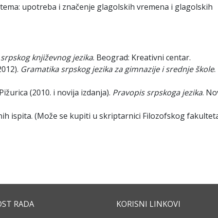
istema: upotreba i značenje glagolskih vremena i glagolskih
srpskog književnog jezika
. Beograd: Kreativni centar.
2012).
Gramatika srpskog jezika za gimnazije i srednje škole
.
ižurica (2010. i novija izdanja).
Pravopis srpskoga jezika
. No
h ispita. (Može se kupiti u skriptarnici Filozofskog fakulteta
OST RADA
KORISNI LINKOVI