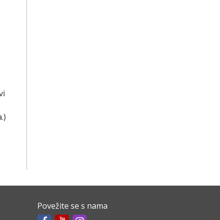
vi
.)
Povežite se s nama