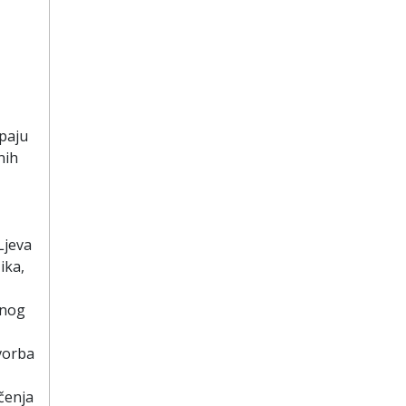
upaju
nih
Ljeva
ika,
dnog
Tvorba
čenja