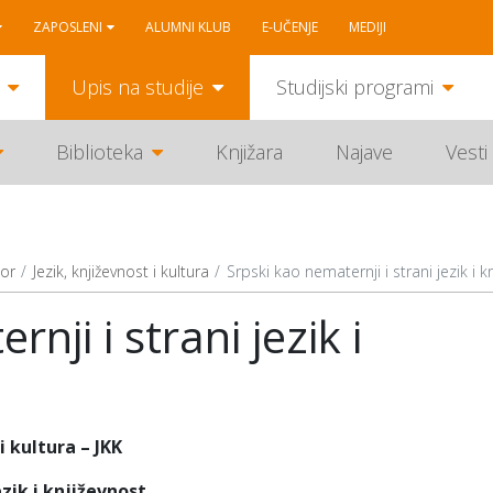
ZAPOSLENI
ALUMNI KLUB
E-UČENJE
MEDIJI
Upis na studije
Studijski programi
Biblioteka
Knjižara
Najave
Vesti
or
Jezik, književnost i kultura
Srpski kao nematernji i strani jezik i k
nji i strani jezik i
 kultura – JKK
zik i književnost