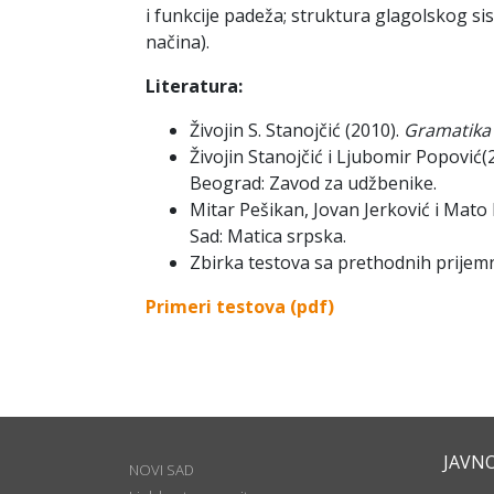
i funkcije padeža; struktura glagolskog s
načina).
Literatura:
Živojin S. Stanojčić (2010).
Gramatika 
Živojin Stanojčić i Ljubomir Popović(
Beograd: Zavod za udžbenike.
Mitar Pešikan, Jovan Jerković i Mato P
Sad: Matica srpska.
Zbirka testova sa prethodnih prijemni
Primeri testova (pdf)
JAVN
NOVI SAD