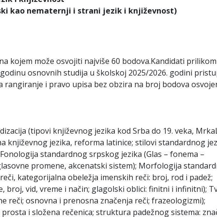
ki kao nematernji i strani jezik i književnost)
na kojem može osvojiti najviše 60 bodova.Kandidati prilikom
 godinu osnovnih studija u školskoj 2025/2026. godini prist
na rangiranje i pravo upisa bez obzira na broj bodova osvoje
dizacija (tipovi književnog jezika kod Srba do 19. veka, Mrka
 književnog jezika, reforma latinice; stilovi standardnog jez
; Fonologija standardnog srpskog jezika (Glas – fonema –
 glasovne promene, akcenatski sistem); Morfologija standar
či, kategorijalna obeležja imenskih reči: broj, rod i padež;
 broj, vid, vreme i način; glagolski oblici: finitni i infinitni); 
ene reči; osnovna i prenosna značenja reči; frazeologizmi);
; prosta i složena rečenica; struktura padežnog sistema: zna