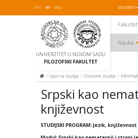
СРП
SRP
ENG
STUDENTI
Fakultet
Nauka
UNIVERZITET U NOVOM SADU
FILOZOFSKI FAKULTET
Upis na studije
Osnovne studije
Informat
Srpski kao nemater
književnost
STUDIJSKI PROGRAM: Jezik, književnost i
Modul: Srpski kao nematernji i strani je