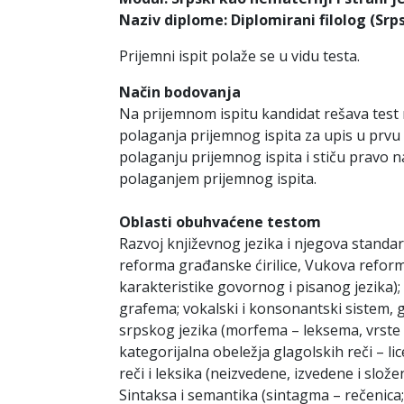
Naziv diplome: Diplomirani filolog (Srps
Prijemni ispit polaže se u vidu testa.
Način bodovanja
Na prijemnom ispitu kandidat rešava test 
polaganja prijemnog ispita za upis u prvu
polaganju prijemnog ispita i stiču pravo 
polaganjem prijemnog ispita.
Oblasti obuhvaćene testom
Razvoj književnog jezika i njegova standar
reforma građanske ćirilice, Vukova reforma
karakteristike govornog i pisanog jezika)
grafema; vokalski i konsonantski sistem,
srpskog jezika (morfema – leksema, vrste re
kategorijalna obeležja glagolskih reči – lice,
reči i leksika (neizvedene, izvedene i slož
Sintaksa i semantika (sintagma – rečenica