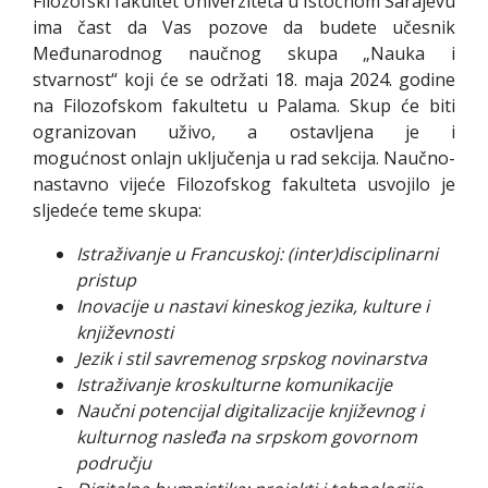
Filozofski fakultet Univerziteta u Istočnom Sarajevu
ima čast da Vas pozove da budete učesnik
Međunarodnog naučnog skupa „Nauka i
stvarnost“ koji će se održati 18. maja 2024. godine
na Filozofskom fakultetu u Palama. Skup će biti
ogranizovan uživo, a ostavljena je i
mogućnost onlajn uključenja u rad sekcija. Naučno-
nastavno vijeće Filozofskog fakulteta usvojilo je
sljedeće teme skupa:
Istraživanje u Francuskoj: (inter)disciplinarni
pristup
Inovacije u nastavi kineskog jezika, kulture i
književnosti
Jezik i stil savremenog srpskog novinarstva
Istraživanje kroskulturne komunikacije
Naučni potencijal digitalizacije književnog i
kulturnog nasleđa na srpskom govornom
području