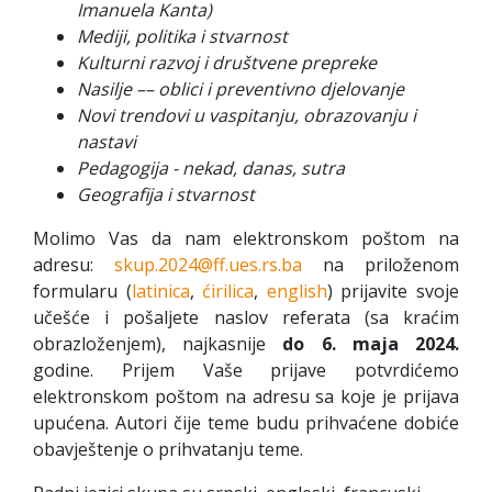
Imanuela Kanta
)
Mediji, politika i stvarnost
Kulturni razvoj i društvene prepreke
Nasilje –– oblici i preventivno djelovanje
Novi trendovi u vaspitanju, obrazovanju i
nastavi
Pedagogija - nekad, danas, sutra
Geografija i stvarnost
Molimo Vas da nam elektronskom poštom na
adresu:
skup.2024@ff.ues.rs.ba
na priloženom
formularu (
latinica
,
ćirilica
,
english
) prijavite svoje
učešće i pošaljete naslov referata (sa kraćim
obrazloženjem), najkasnije
do 6. maja 2024.
godine. Prijem Vaše prijave potvrdićemo
elektronskom poštom na adresu sa koje je prijava
upućena. Autori čije teme budu prihvaćene dobiće
obavještenje o prihvatanju teme.