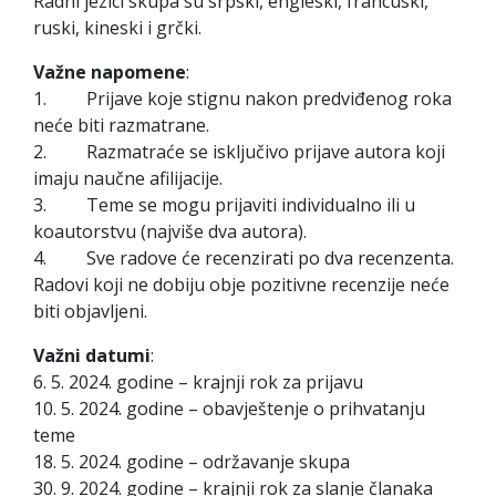
Radni jezici skupa su srpski, engleski, francuski,
ruski, kineski i grčki.
Važne napomene
:
1. Prijave koje stignu nakon predviđenog roka
neće biti razmatrane.
2. Razmatraće se isključivo prijave autora koji
imaju naučne afilijacije.
3. Teme se mogu prijaviti individualno ili u
koautorstvu (najviše dva autora).
4. Sve radove će recenzirati po dva recenzenta.
Radovi koji ne dobiju obje pozitivne recenzije neće
biti objavljeni.
Važni datumi
:
6. 5. 2024. godine – krajnji rok za prijavu
10. 5. 2024. godine – obavještenje o prihvatanju
teme
18. 5. 2024. godine – održavanje skupa
30. 9. 2024. godine – krajnji rok za slanje članaka