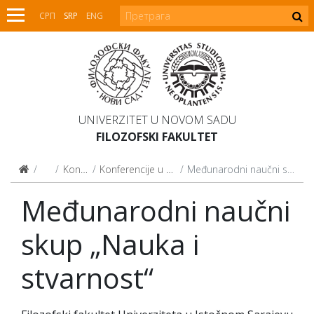
СРП
SRP
ENG
UNIVERZITET U NOVOM SADU
FILOZOFSKI FAKULTET
Nauka
Konferencije
Konferencije u organizaciji drugih
Međunarodni naučni skup „Nauka i stvarnost“
Međunarodni naučni
skup „Nauka i
stvarnost“