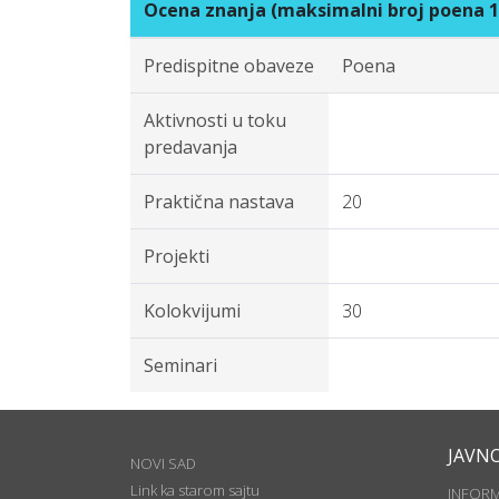
Ocena znanja (maksimalni broj poena 1
Predispitne obaveze
Poena
Aktivnosti u toku
predavanja
Praktična nastava
20
Projekti
Kolokvijumi
30
Seminari
JAVN
NOVI SAD
Link ka starom sajtu
INFOR