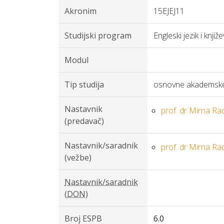
Akronim
15EJEJ11
Studijski program
Engleski jezik i knjiž
Modul
Tip studija
osnovne akademske 
Nastavnik
prof. dr Mirna R
(predavač)
Nastavnik/saradnik
prof. dr Mirna R
(vežbe)
Nastavnik/saradnik
(DON)
Broj ESPB
6.0