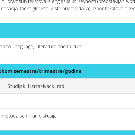
ih i dramskih tekstova iz engleske književnosti (predstavljanje/prikaz
vi, naracija, tačka gledišta, vrste pripovedača). Izbor tekstova o teo
ion to Language, Literature and Culture
 tokom semestra/trimestra/godine
Studijski i istraživački rad
a metoda seminari diskusija