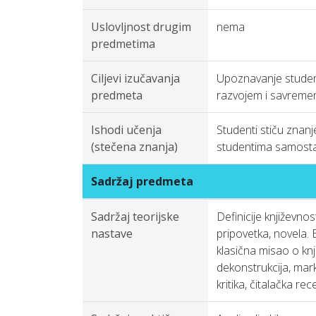
Uslovljnost drugim
nema
predmetima
Ciljevi izučavanja
Upoznavanje studena
predmeta
razvojem i savremenim
Ishodi učenja
Studenti stiču znanj
(stečena znanja)
studentima samostaln
Sadržaj predmeta
Sadržaj teorijske
Definicije književnos
nastave
pripovetka, novela. E
klasična misao o knj
dekonstrukcija, marks
kritika, čitalačka rec