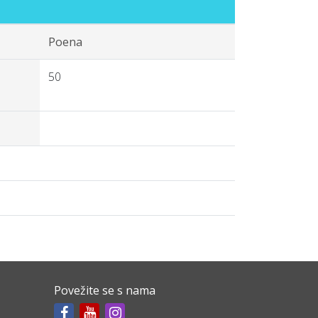
Poena
50
Povežite se s nama