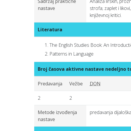
Sadržaj praktične
Analiza lirskih, prozn
nastave
strofa; zaplet i liko
književnoj kritici.
Literatura
The English Studies Book: An Introduct
Patterns in Language
Broj časova aktivne nastave nedeljno
Predavanja
Vežbe
DON
2
2
Metode izvođenja
predavanja dijalošk
nastave