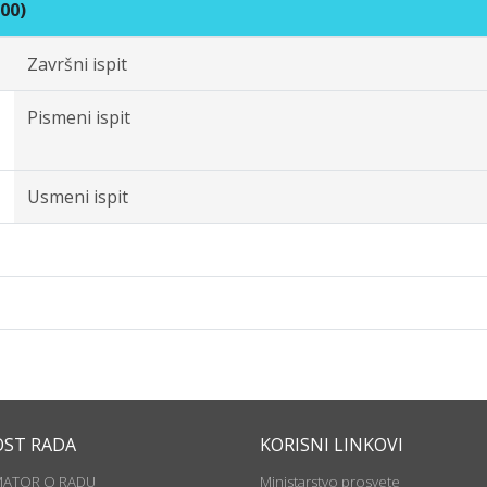
00)
Završni ispit
Pismeni ispit
Usmeni ispit
OST RADA
KORISNI LINKOVI
MATOR O RADU
Ministarstvo prosvete