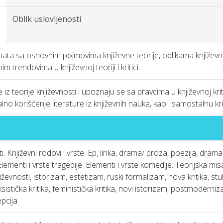
Oblik uslovljenosti
ta sa osnovnim pojmovima književne teorije, odlikama književni
 trendovima u književnoj teoriji i kritici.
e iz teorije književnosti i upoznaju se sa pravcima u književnoj kr
o korišćenje literature iz književnih nauka, kao i samostalnu kri
ti. Književni rodovi i vrste. Ep, lirika, drama/ proza, poezija, dram
lementi i vrste tragedije. Elementi i vrste komedije. Teorijska misao
iževnosti, istorizam, estetizam, ruski formalizam, nova kritika, st
istička kritika, feministička kritika, novi istorizam, postmoderniz
epcija.