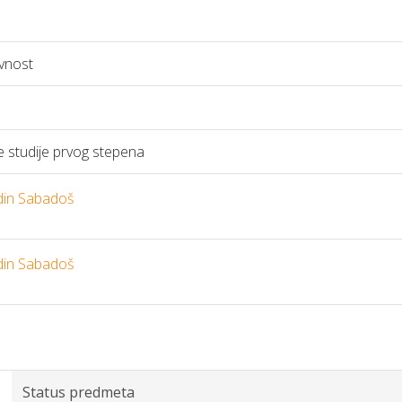
evnost
studije prvog stepena
adin Sabadoš
adin Sabadoš
Status predmeta