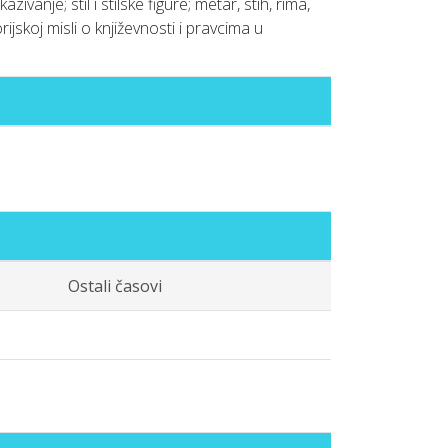
ivanje; stil i stilske figure; metar, stih, rima,
rijskoj misli o književnosti i pravcima u
Ostali časovi