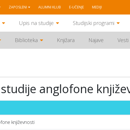
ZAPOSLENI
ALUMNI KLUB
E-UČENJE
MEDIJI
Upis na studije
Studijski programi
Biblioteka
Knjižara
Najave
Vesti
studije anglofone knjiže
fone književnosti