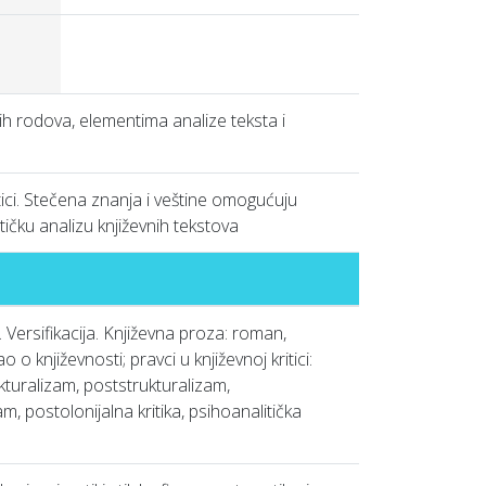
h rodova, elementima analize teksta i
itici. Stečena znanja i veštine omogućuju
tičku analizu književnih tekstova
a. Versifikacija. Književna proza: roman,
 o književnosti; pravci u književnoj kritici:
ukturalizam, poststrukturalizam,
am, postolonijalna kritika, psihoanalitička