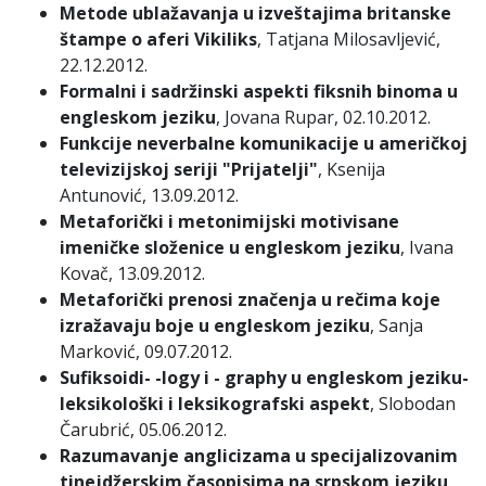
Metode ublažavanja u izveštajima britanske
štampe o aferi Vikiliks
, Tatjana Milosavljević,
22.12.2012.
Formalni i sadržinski aspekti fiksnih binoma u
engleskom jeziku
, Jovana Rupar, 02.10.2012.
Funkcije neverbalne komunikacije u američkoj
televizijskoj seriji "Prijatelji"
, Ksenija
Antunović, 13.09.2012.
Metaforički i metonimijski motivisane
imeničke složenice u engleskom jeziku
, Ivana
Kovač, 13.09.2012.
Metaforički prenosi značenja u rečima koje
izražavaju boje u engleskom jeziku
, Sanja
Marković, 09.07.2012.
Sufiksoidi- -logy i - graphy u engleskom jeziku-
leksikološki i leksikografski aspekt
, Slobodan
Čarubrić, 05.06.2012.
Razumavanje anglicizama u specijalizovanim
tinejdžerskim časopisima na srpskom jeziku
,