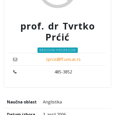
prof. dr Tvrtko
Prćić
REDOVNI PROFESOR
tprcic@ff.uns.ac.rs
485-3852
Naučna oblast
Anglistika
Datum izbora
3. april 2006.