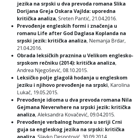
jezika na srpski u dva prevoda romana Slika
Dorijana Greja Oskara Vajlda: uporedna
kritička analiza
, Sreten Pantić, 21.04.2016.
Prevođenje engleskih formi i značenja u
romanu Life after God Daglasa Koplanda na
srpski jezik: kritička analiza
, Nemanja Brdar,
21.04.2016.
Obrada leksičkih praznina u Velikom englesko-
srpskom rečniku (2014): kritička analiza
,
Andrea Njegošević, 08.10.2015.
Leksičko polje glagolâ hodanja u engleskom
jeziku i njihovo prevođenje na srpski
, Karolina
Lukač, 19.05.2015.
Prevođenje idioma u dva prevoda romana Nila
Gejmana Neverwhere na srpski jezik: kritička
analiza
, Aleksandra Kovačević, 09.04.2015.
Prevođenje verbalnog humora u seriji Crni
guja sa engleskog jezika na srpski: kritička
analiza
, Slavko Despotović, 30.09.2014.