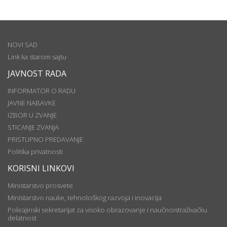
NOVI SAD
Link ka starom sajtu
JAVNOST RADA
INFORMATOR O RADU
JAVNE NABAVKE
IZBOR U ZVANJE
STICANJE ZVANJA
PRISTUPNO PREDAVANJE
Politika privatnosti
KORISNI LINKOVI
Ministarstvo prosvete
Ministarstvo nauke, tehnološkog razvoja i inovacija
Pokrajinski sekretarijat za visoko obrazovanje i naučnoistraživačku
delatnost