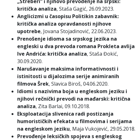
„Štreberi” i njihovo prevođenje na srpski:
kritička analiza
, Staša Gagić, 26.09.2023.
Anglicizmi u časopisu Politikin zabavnik:
kritička analiza opravdanosti njihove
upotrebe
, Jovana Stojadinović, 22.06.2023.
Prenošenje idioma sa srpskog jezika na
engleski u dva prevoda romana Prokleta avlija
Ive Andrića: kritička analiza
, Staša Đokić,
30.09.2020.
Narušavanje maksima informativnosti i
istinitosti u dijalozima serije animiranih
filmova Šrek
, Slavica Biroš, 04.06.2020.
Idiomi s nazivima boja u engleskom jeziku i
njihovi rečnički prevodi na mađarski: kritična
analiza
, Zita Barlai, 09.10.2018.
Eksploatacija slivenica radi postizanja
humorističkih efekata u filmovima i serijama
na engleskom jeziku
, Maja Vukojević, 29.05.2018.
Prevođenje leksičkih spojeva s engleskog