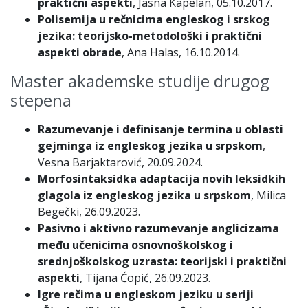
praktični aspekti
, Jasna Kapelan, 05.10.2017.
Polisemija u rečnicima engleskog i srskog
jezika: teorijsko-metodološki i praktični
aspekti obrade
, Ana Halas, 16.10.2014.
Master akademske studije drugog
stepena
Razumevanje i definisanje termina u oblasti
gejminga iz engleskog jezika u srpskom
,
Vesna Barjaktarović, 20.09.2024.
Morfosintaksidka adaptacija novih leksidkih
glagola iz engleskog jezika u srpskom
, Milica
Begečki, 26.09.2023.
Pasivno i aktivno razumevanje anglicizama
među učenicima osnovnoškolskog i
srednjoškolskog uzrasta: teorijski i praktični
aspekti
, Tijana Ćopić, 26.09.2023.
Igre rečima u engleskom jeziku u seriji