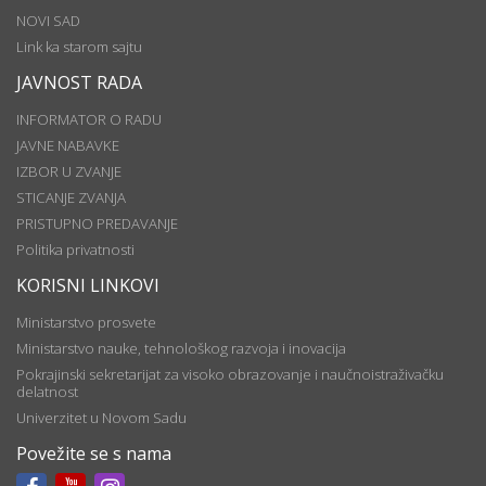
NOVI SAD
Link ka starom sajtu
JAVNOST RADA
INFORMATOR O RADU
JAVNE NABAVKE
IZBOR U ZVANJE
STICANJE ZVANJA
PRISTUPNO PREDAVANJE
Politika privatnosti
KORISNI LINKOVI
Ministarstvo prosvete
Ministarstvo nauke, tehnološkog razvoja i inovacija
Pokrajinski sekretarijat za visoko obrazovanje i naučnoistraživačku
delatnost
Univerzitet u Novom Sadu
Povežite se s nama