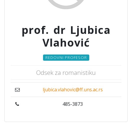
prof. dr Ljubica
Vlahović
REDOVNI PROFESOR
Odsek za romanistiku
ljubica.vlahovic@ff.uns.ac.rs
485-3873