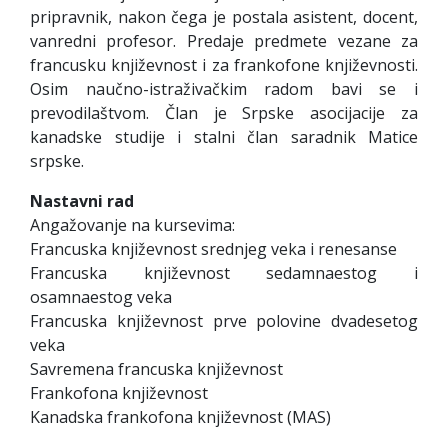
pripravnik, nakon čega je postala asistent, docent,
vanredni profesor. Predaje predmete vezane za
francusku književnost i za frankofone književnosti.
Osim naučno-istraživačkim radom bavi se i
prevodilaštvom. Član je Srpske asocijacije za
kanadske studije i stalni član saradnik Matice
srpske.
Nastavni rad
Angažovanje na kursevima:
Francuska književnost srednjeg veka i renesanse
Francuska književnost sedamnaestog i
osamnaestog veka
Francuska književnost prve polovine dvadesetog
veka
Savremena francuska književnost
Frankofona književnost
Kanadska frankofona književnost (MAS)