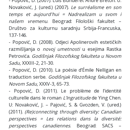
- Popović, D. (2007). Luis Buñuel et André Breton. U:
Novaković, J. (ured.) (2007).
Le surréalisme en son
temps et aujourd'hui =
Nadrealizam
u
svom
i
našem
vremenu
. Beograd: Filološki fakultet –
Društvo za kulturnu saradnju Srbija-Francuska,
137-146.
- Popović, D. (2008). Odjeci Apolinerovih estetičkih
razmišljanja o
novoj umetnosti
u esejima Rastka
Petrovića.
Godišnjak Filozofskog fakulteta u Novom
Sadu
,
XXXIII-2, 21-30.
- Popović, D. (2010). La poésie d’Émile Nelligan en
traduction serbe.
Godišnjak Filozofskog fakulteta u
Novom Sadu,
XXXV-3, 65-73.
- Popović, D. (2011). Le problème de l’identité
culturelle dans le roman
L’Ingratitude
de Ying Chen.
U: Novaković, J. – Pajović, S. & Gvozden, V. (ured.)
(2011).
(Re)connecting through diversity: Canadian
perspectives = Les relations dans la diversité:
perspectives canadiennes
. Beograd: SACS –