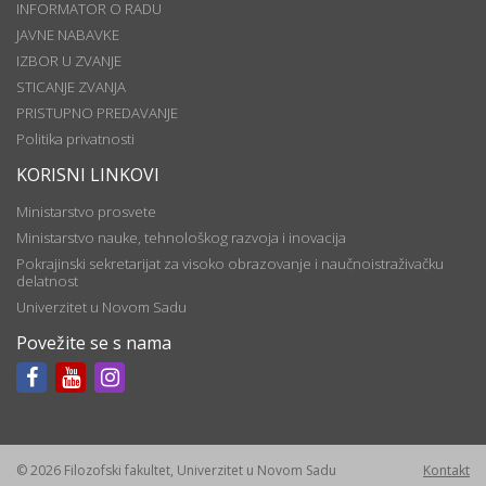
INFORMATOR O RADU
JAVNE NABAVKE
IZBOR U ZVANJE
STICANJE ZVANJA
PRISTUPNO PREDAVANJE
Politika privatnosti
KORISNI LINKOVI
Ministarstvo prosvete
Ministarstvo nauke, tehnološkog razvoja i inovacija
Pokrajinski sekretarijat za visoko obrazovanje i naučnoistraživačku
delatnost
Univerzitet u Novom Sadu
Povežite se s nama
© 2026 Filozofski fakultet, Univerzitet u Novom Sadu
Kontakt