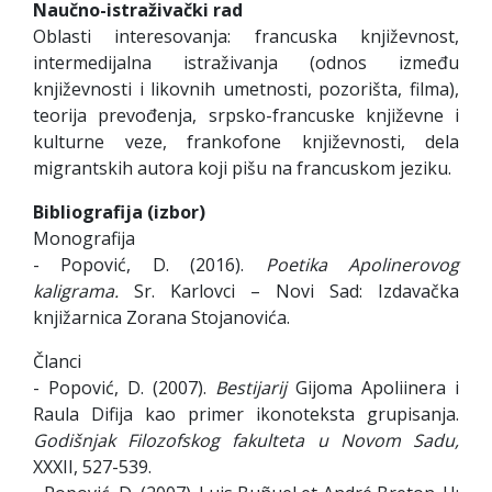
Naučno-istraživački rad
Oblasti interesovanja: francuska književnost,
intermedijalna istraživanja (odnos između
književnosti i likovnih umetnosti, pozorišta, filma),
teorija prevođenja, srpsko-francuske književne i
kulturne veze, frankofone književnosti, dela
migrantskih autora koji pišu na francuskom jeziku.
Bibliografija (izbor)
Monografija
- Popović, D. (2016).
Poetika Apolinerovog
kaligrama.
Sr. Karlovci – Novi Sad: Izdavačka
knjižarnica Zorana Stojanovića.
Članci
- Popović, D. (2007).
Bestijarij
Gijoma Apoliinera i
Raula Difija kao primer ikonoteksta grupisanja.
Godišnjak Filozofskog fakulteta u Novom Sadu
,
XXXII, 527-539.