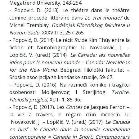
Megatrend University, 243-254.
- Popović. D. (2013). Le théâtre dans le théâtre
comme procédé littéraire dans
Le vrai monde?
de
Michel Tremblay.
Godišnjak Filozofskog fakulteta u
Novom Sadu
, XXXVIII-3, 257-265.
- Popović, D. (2014). Le récit
Ru
de Kim Thúy entre la
fiction et l’autobiographie. U: Novaković, J. –
Lopičić, V. (ured.) (2014).
Le Canada: les
nouvelles
idées pour le nouveau monde = Canada: New Ideas
for the New World
. Beograd: Filološki fakultet –
Srpska asocijacija za kandaske studije, 59-67.
- Popović, D. (2016). Na razmeđi komike i tragike:
osobenosti Molijerovog i Sterijinog
T
vrdice
.
Filološki pregled
, XLIII-1, 85-96.
- Popović, D. (2017). Les
Contes
de Jacques Ferron –
la vie à travers le regard d’un médecin. U:
Novaković, J. – Lopičić, V. (ured.) (2017).
Le Canada
en bref : le Canada dans la nouvelle canadienne
contemporaine = Canada in Short: Contemporary