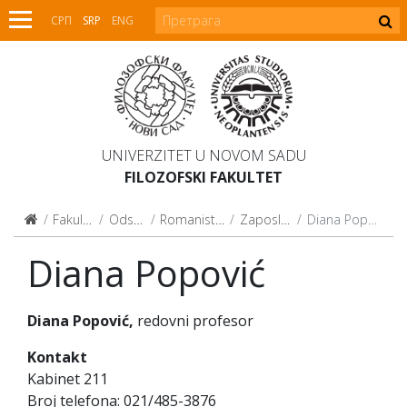
СРП
SRP
ENG
UNIVERZITET U NOVOM SADU
FILOZOFSKI FAKULTET
Fakultet
Odseci
Romanistika
Zaposleni
Diana Popović
Diana Popović
Diana Popović,
redovni profesor
Kontakt
Kabinet 211
Broj telefona: 021/485-3876