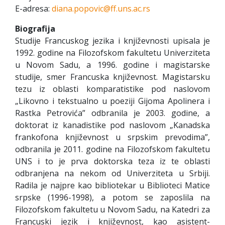
E-adresa:
diana.popovic@ff.uns.ac.rs
Biografija
Studije Francuskog jezika i književnosti upisala je
1992. godine na Filozofskom fakultetu Univerziteta
u Novom Sadu, a 1996. godine i magistarske
studije, smer Francuska književnost. Magistarsku
tezu iz oblasti komparatistike pod naslovom
„Likovno i tekstualno u poeziji Gijoma Apolinera i
Rastka Petrovića” odbranila je 2003. godine, a
doktorat iz kanadistike pod naslovom „Kanadska
frankofona književnost u srpskim prevodima”,
odbranila je 2011. godine na Filozofskom fakultetu
UNS i to je prva doktorska teza iz te oblasti
odbranjena na nekom od Univerziteta u Srbiji.
Radila je najpre kao bibliotekar u Biblioteci Matice
srpske (1996-1998), a potom se zaposlila na
Filozofskom fakultetu u Novom Sadu, na Katedri za
Francuski jezik i književnost, kao asistent-