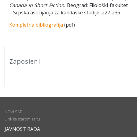
Canada in Short Fiction
. Beograd: Filološki fakultet
– Srpska asocijacija za kandaske studije, 227-236.
Kompletna bibliografija
(pdf)
Zaposleni
NOVI SAD
Link ka starom sajtu
JAVNOST RADA