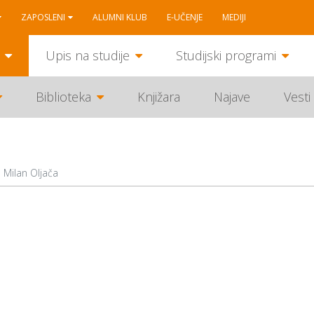
ZAPOSLENI
ALUMNI KLUB
E-UČENJE
MEDIJI
Upis na studije
Studijski programi
Biblioteka
Knjižara
Najave
Vesti
Milan Oljača