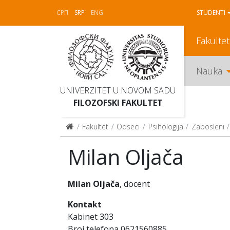
СРП
SRP
ENG
STUDENTI
Fakultet
Nauka
UNIVERZITET U NOVOM SADU
FILOZOFSKI FAKULTET
Fakultet
Odseci
Psihologija
Zaposleni
Milan Oljača
Milan Oljača
, docent
Kontakt
Kabinet 303
Broj telefona 0621560885