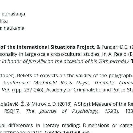
g ponašanja
lika
nim naukama
f the International Situations Project
, & Funder, D.C. (
lity in large-scale cross-cultural studies. In A. Realo (E
t in honor of Jüri Allik on the occasion of his 70th birthday
. 
October). Beliefs of convicts on the validity of the polygraph.
fic Conference “Archibald Reiss Days”: Thematic Confe
Vol. I
(pp. 237-246), Academy of Criminalistic and Police St
ikolašević, Ž., & Mitrović, D. (2018). A Short Measure of the R
 – RSQ17.
The Journal of Psychology, 152
(3), 133
dual differences in literary reading: Dimensions or catego
oi: https://doi.org/10.2298/PSI180130035N.