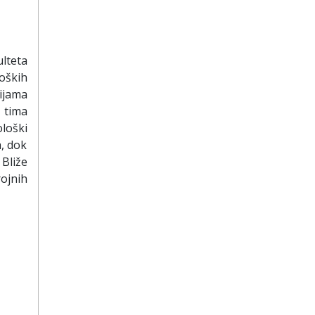
lteta
oških
ijama
 tima
ološki
a, dok
 Bliže
ojnih