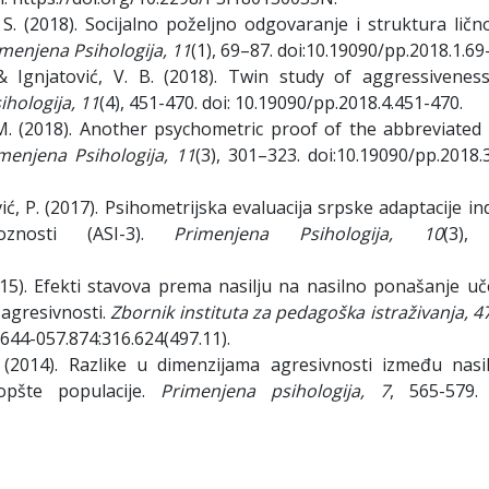
 S. (2018). Socijalno poželjno odgovaranje i struktura ličn
menjena Psihologija, 11
(1), 69–87. doi:10.19090/pp.2018.1.69
, & Ignjatović, V. B. (2018). Twin study of aggressivenes
hologija, 11
(4), 451-470. doi: 10.19090/pp.2018.4.451-470.
a, M. (2018). Another psychometric proof of the abbreviate
menjena Psihologija, 11
(3), 301–323. doi:10.19090/pp.2018.
ović, P. (2017). Psihometrijska evaluacija srpske adaptacije i
oznosti (ASI-3).
Primenjena Psihologija, 10
(3),
(2015). Efekti stavova prema nasilju na nasilno ponašanje u
 agresivnosti.
Zbornik instituta za pedagoška istraživanja, 4
644-057.874:316.624(497.11).
. (2014). Razlike u dimenzijama agresivnosti između nasil
opšte populacije.
Primenjena psihologija, 7
, 565-579