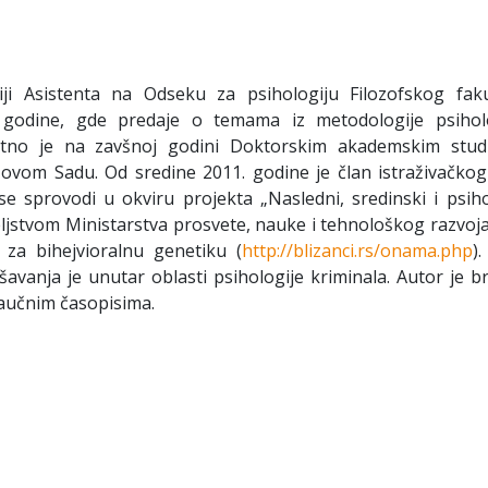
ji Asistenta na Odseku za psihologiju Filozofskog faku
godine, gde predaje o temama iz metodologije psihol
renutno je na zavšnoj godini Doktorskim akademskim stud
Novom Sadu. Od sredine 2011. godine je član istraživačkog
 se sprovodi u okviru projekta „Nasledni, sredinski i psih
eljstvom Ministarstva prosvete, nauke i tehnološkog razvoj
 za bihejvioralnu genetiku (
http://blizanci.rs/onama.php
).
vanja je unutar oblasti psihologije kriminala. Autor je br
aučnim časopisima.