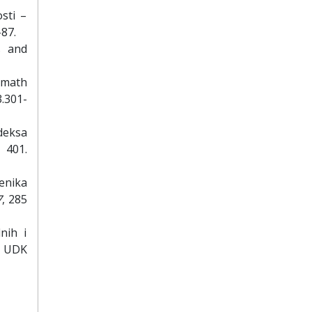
osti –
-87.
s and
d math
3.301-
ndeksa
 401.
čenika
7
, 285
nih i
. UDK