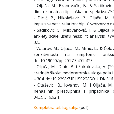
- Oljača, M., Branovački, B., & Sadiković,
dimenzionalna i tipološka perspektiva.
Pri
- Dinić, B., Nikolašević, Ž., Oljača, M.
impulsiveness relationship.
Primenjena psi
- Sadiković, S., Milovanović, I., & Oljač
anxiety scale usefulness: irt analysis.
Pri
323
- Volarov, M., Oljača, M., Mihić, L., & Čol
senzitivnosti na simptome anksi
doi:10.19090/pp.2017.3.401-425
- Oljača, M., Dinić, B. i Sokolovska, V. 
srednjih škola: moderatorska uloga pola i
– 304. doi:10.2298/ZIPI1502285O; UDK 316.
- Otašević, B., Jovanov, M. i Oljača, M
nenasilnih prestupnika i pripadnika 
343.9:316.624.
Kompletna bibliografija
(pdf)