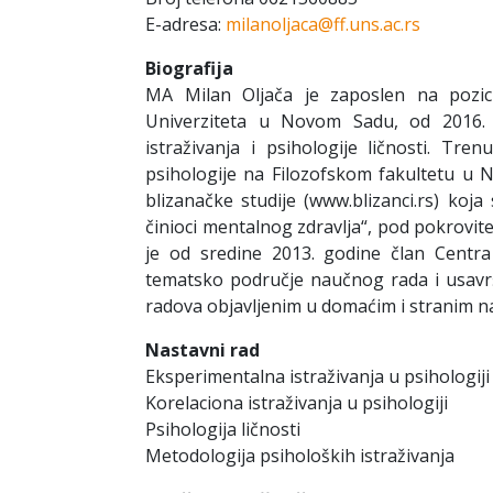
E-adresa:
milanoljaca@ff.uns.ac.rs
Biografija
MA Milan Oljača je zaposlen na pozici
Univerziteta u Novom Sadu, od 2016. 
istraživanja i psihologije ličnosti. T
psihologije na Filozofskom fakultetu u 
blizanačke studije (www.blizanci.rs) koja
činioci mentalnog zdravlja“, pod pokrovit
je od sredine 2013. godine član Centra
tematsko područje naučnog rada i usavrša
radova objavljenim u domaćim i stranim n
Nastavni rad
Eksperimentalna istraživanja u psihologiji
Korelaciona istraživanja u psihologiji
Psihologija ličnosti
Metodologija psiholoških istraživanja