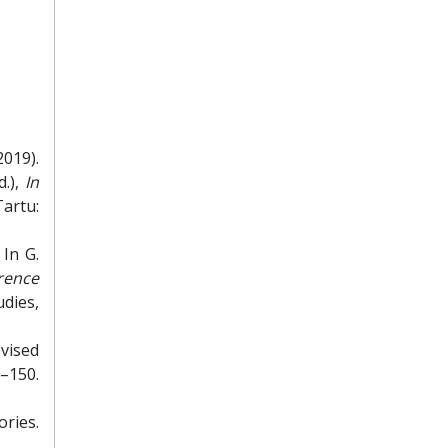
2019).
d.),
In
Tartu:
 In G.
rence
udies,
evised
–150.
ries.