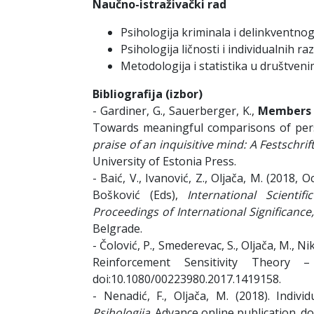
Naučno-istraživački rad
Psihologija kriminala i delinkventno
Psihologija ličnosti i individualnih raz
Metodologija i statistika u društve
Bibliografija (izbor)
- Gardiner, G., Sauerberger, K.,
Members o
Towards meaningful comparisons of persona
praise of an inquisitive mind: A Festschrif
University of Estonia Press.
- Baić, V., Ivanović, Z., Oljača, M. (2018, 
Bošković (Eds),
International Scienti
Proceedings of International Significance, 
Belgrade.
- Čolović, P., Smederevac, S., Oljača, M., N
Reinforcement Sensitivity Theory
doi:10.1080/00223980.2017.1419158.
- Nenadić, F., Oljača, M. (2018). Indivi
Psihologija
. Advance online publication. d