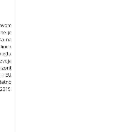
Novom
ine je
ta na
dine i
zmeđu
zvoja
izont
 i EU
datno
2019.