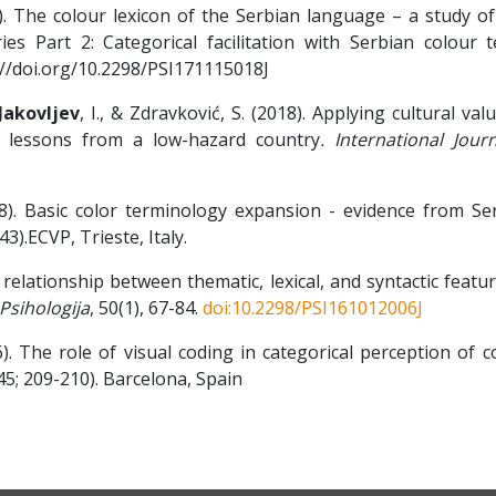
18). The colour lexicon of the Serbian language – a study o
es Part 2: Categorical facilitation with Serbian colour t
s://doi.org/10.2298/PSI171115018J
Jakovljev
, I., & Zdravković, S. (2018). Applying cultural val
: lessons from a low-hazard country
. International Jour
018). Basic color terminology expansion - evidence from Se
3).ECVP, Trieste, Italy.
he relationship between thematic, lexical, and syntactic featu
Psihologija
, 50(1), 67-84.
doi:10.2298/PSI161012006J
16). The role of visual coding in categorical perception of c
45; 209-210). Barcelona, Spain