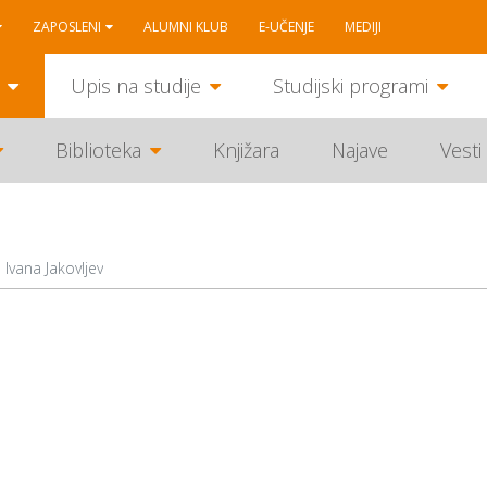
ZAPOSLENI
ALUMNI KLUB
E-UČENJE
MEDIJI
Upis na studije
Studijski programi
Biblioteka
Knjižara
Najave
Vesti
Ivana Jakovljev