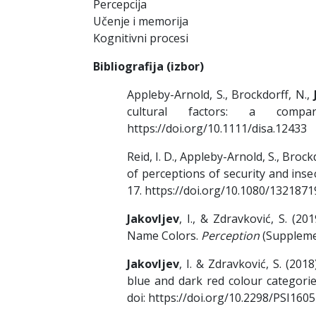
Percepcija
Učenje i memorija
Kognitivni procesi
Bibliografija (izbor)
Appleby-Arnold, S., Brockdorff, N.,
cultural factors: a com
https://doi.org/10.1111/disa.12433
Reid, I. D., Appleby-Arnold, S., Brock
of perceptions of security and insec
17. https://doi.org/10.1080/132187
Jakovljev
, I., & Zdravković, S. (20
Name Colors.
Perception
(Supplemen
Jakovljev
, I. & Zdravković, S. (20
blue and dark red colour categories
doi: https://doi.org/10.2298/PSI1605