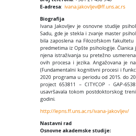
E-adresa
:
ivana.jakovljev@ff.uns.ac.rs
Biografija
Ivana Jakovljev je osnovne studije psih
Sadu, gde je stekla i zvanje master psiho
bila zaposlena na Filozofskom fakultetu
predmetima iz Opšte psihologije. Članica 
njena istraživanja su pretežno usmerena 
ovih procesa i jezika. Angažovana je n
(Fundamentalni kognitivni procesi i funk
2020 programa u periodu od 2015. do 20
project 653811 – CITYCOP - GAP-653811
usavršavala tokom postdoktorskog treni
godini.
http://lepns.ff.uns.ac.rs/ivana-jakovljev/
Nastavni rad
Osnovne akademske studije: