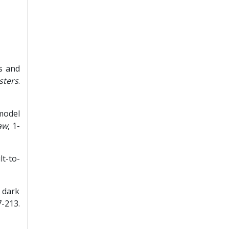
ss and
sters
.
 model
aw
, 1-
lt-to-
f dark
-213.