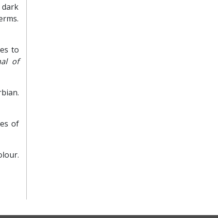
f dark
erms.
ues to
nal of
rbian.
res of
olour.