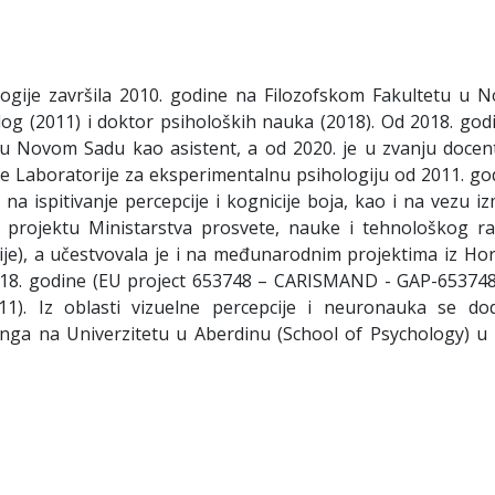
ologije završila 2010. godine na Filozofskom Fakultetu u 
log (2011) i doktor psiholoških nauka (2018). Od 2018. god
 u Novom Sadu kao asistent, a od 2020. je u zvanju docen
je Laboratorije za eksperimentalnu psihologiju od 2011. go
na ispitivanje percepcije i kognicije boja, kao i na vezu i
a projektu Ministarstva prosvete, nauke i tehnološkog ra
cije), a učestvovala je i na međunarodnim projektima iz Hor
18. godine (EU project 653748 – CARISMAND - GAP-653748
). Iz oblasti vizuelne percepcije i neuronauka se do
nga na Univerzitetu u Aberdinu (School of Psychology) u 