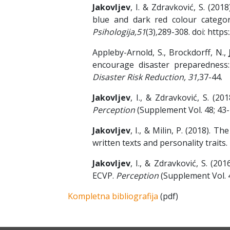
Jakovljev
, I. & Zdravković, S. (20
blue and dark red colour categori
Psihologija,51
(3)
,
289-308. doi: http
Appleby-Arnold, S., Brockdorff, N.,
encourage disaster preparedness
Disaster Risk Reduction, 31,
37-44.
Jakovljev
, I., & Zdravković, S. (2
Perception
(Supplement Vol. 48; 43-4
Jakovljev
, I., & Milin, P. (2018). T
written texts and personality traits.
Jakovljev
, I., & Zdravković, S. (20
ECVP.
Perception
(Supplement Vol. 
Kompletna bibliografija
(pdf)