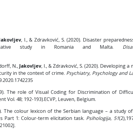
Jakovljev
, I., & Zdravković, S. (2020). Disaster preparedne
parative study in Romania and Malta.
Disa
dorff, N.,
Jakovljev
, I., & Zdravković, S. (2020). Developing a
urity in the context of crime.
Psychiatry, Psychology and L
19.2020.1742235
19). The role of Visual Coding for Discrimination of Difficu
t Vol. 48; 192-193).ECVP, Leuven, Belgium.
18). The colour lexicon of the Serbian language – a study o
 Part 1: Colour-term elicitation task.
Psihologija, 51
(2)
,
197
21002J.