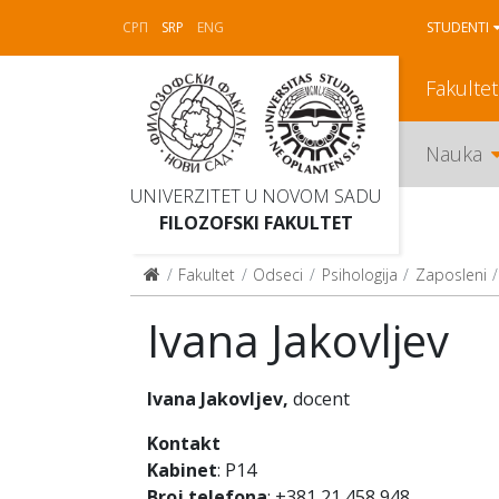
СРП
SRP
ENG
STUDENTI
Fakultet
Nauka
UNIVERZITET U NOVOM SADU
FILOZOFSKI FAKULTET
Fakultet
Odseci
Psihologija
Zaposleni
Ivana Jakovljev
Ivana Jakovljev,
docent
Kontakt
Kabinet
: P14
Broj telefona
: +381 21 458 948