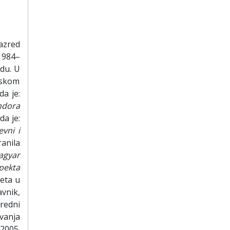
azred
1984–
adu. U
fskom
a je:
ndora
da je:
evni i
anila
agyar
pekta
eta u
vnik,
redni
vanja
 2005.