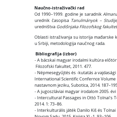
Naučno-istraživački rad
Od 1990–1999. godine je saradnik
Almana
urednik časopisa
Tanulmányok
– Studij
uredništva
Godišnjaka Filozofskog fakult
Oblasti istraživanja su istorija mađarske 
u Srbiji, metodologija naučnog rada.
Bibliografija (izbor)
- A bácskai magyar irodalmi kultúra előt
Filozofski fakultet, 2011. 477.
- Népmesegyűjtés és -kutatás a vajdasági 
International Scientific Confernce Volume o
nastavnom jeziku, Subotica, 2014. 187–1
- A jugoszláviai magyar irodalom 2005. évi b
- Intercultural Passages in Ottó Tolnai's Te
2014. 1: 73–86.
- Interkulturális játék Danilo Kiš és Toln
Novom Sadu, 2015. Knjiga XL-1, 93–106.