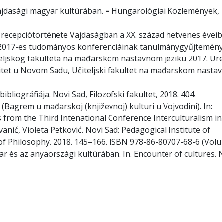
/vajdasági magyar kultúrában. = Hungarológiai Közlemények, 
 recepciótörténete Vajdaságban a XX. század hetvenes éveib
 2017-es tudományos konferenciáinak tanulmánygyűjtemény
teljskog fakulteta na mađarskom nastavnom jeziku 2017. Ur
rzitet u Novom Sadu, Učiteljski fakultet na mađarskom nast
ibliográfiája. Novi Sad, Filozofski fakultet, 2018. 404.
 (Bagrem u mađarskoj (književnoj) kulturi u Vojvodini). In:
s from the Third Intenational Conference Interculturalism in
vanić, Violeta Petković. Novi Sad: Pedagogical Institute of
y of Philosophy. 2018. 145–166. ISBN 978-86-80707-68-6 (Volu
ar és az anyaországi kultúrában. In. Encounter of cultures. 