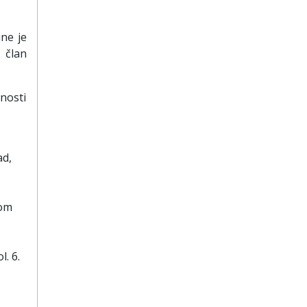
ne je
 član
vnosti
ad,
kom
l. 6.