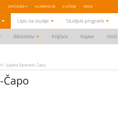
ZAPOSLENI
ALUMNI KLUB
E-UČENJE
MEDIJI
Upis na studije
Studijski programi
Biblioteka
Knjižara
Najave
Vesti
ni
Julijana Išpanović-Čapo
ć-Čapo