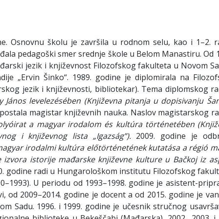
e. Osnovnu školu je završila u rodnom selu, kao i 1–2. r
ađala pedagoški smer srednje škole u Belom Manastiru. Od 
ađarski jezik i književnost Filozofskog fakulteta u Novom S
dije „Ervin Šinko“. 1989. godine je diplomirala na Filozo
og jezik i književnosti, bibliotekar). Tema diplomskog rad
y János levelezésében
(Književna pitanja u dopisivanju Ša
e postala magistar književnih nauka. Naslov magistarskog ra
 folyóirat a magyar irodalom és kultúra történetében (
Knjiž
ravnog i književnog lista
„Igazság”).
2009. godine je odbr
magyar irodalmi kultúra előtörténe
tének kutatása
a régió m
 izvora istorije mađarske književne kulture u Bačkoj iz as
. godine radi u Hungarološkom institutu Filozofskog fakult
–1993). U periodu od 1993–1998. godine je asistent-pripra
vi, od 2009–2014. godine je docent a od 2015. godine je van
m Sadu. 1996. i 1999. godine je učesnik stručnog usavrša
gionalne biblioteke u Bekeščabi (Mađarska). 2002., 2003. i