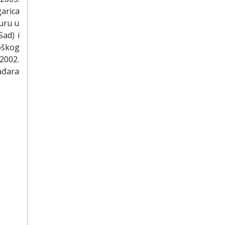
arica
turu u
Sad) i
oškog
2002.
ađara