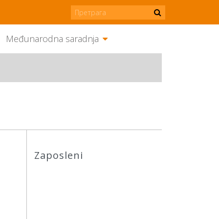
Međunarodna saradnja
Zaposleni