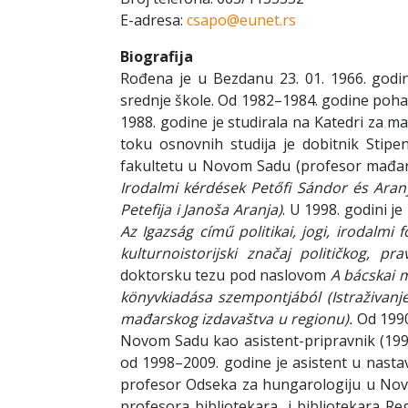
E-adresa:
csapo@eunet.rs
Biografija
Rođena je u Bezdanu 23. 01. 1966. godin
srednje škole. Od 1982–1984. godine poh
1988. godine je studirala na Katedri za m
toku osnovnih studija je dobitnik Stipen
fakultetu u Novom Sadu (profesor mađarsk
Irodalmi kérdések Petőfi Sándor és Aran
Petefija i Janoša Aranja)
. U 1998. godini j
Az Igazság című politikai, jogi, irodalmi
kulturnoistorijski značaj političkog, p
doktorsku tezu pod naslovom
A bácskai 
könyvkiadása szempontjából (Istraživanje
mađarskog izdavaštva u regionu).
Od 1990
Novom Sadu kao asistent-pripravnik (1990
od 1998–2009. godine je asistent u nasta
profesor Odseka za hungarologiju u Novo
profesora bibliotekara, i bibliotekara Re