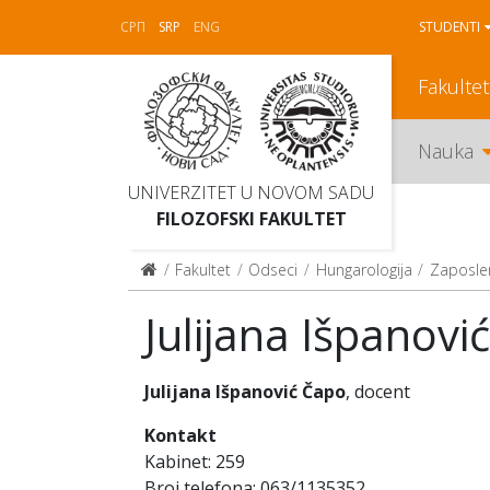
СРП
SRP
ENG
STUDENTI
Fakultet
Nauka
UNIVERZITET U NOVOM SADU
FILOZOFSKI FAKULTET
Fakultet
Odseci
Hungarologija
Zaposle
Julijana Išpanovi
Julijana Išpanović Čapo
,
docent
Kontakt
Kabinet: 259
Broj telefona: 063/1135352