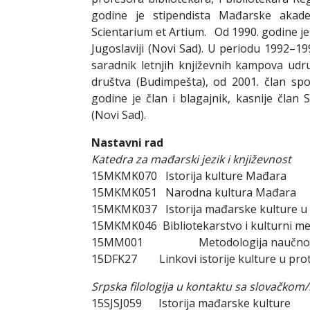
godine je stipendista Mađarske aka
Scientarium et Artium. Od 1990. godine je
Jugoslaviji (Novi Sad). U periodu 1992–199
saradnik letnjih književnih kampova ud
društva (Budimpešta), od 2001. član sp
godine je član i blagajnik, kasnije čla
(Novi Sad).
Nastavni rad
Katedra za mađarski jezik i književnost
15MKMK070 Istorija kultur
15MKMK051 Narodna kultu
15MKMK037 Istorija mađarske kulture u V
15MKMK046 Bibliotekarstvo i kult
15MM001 Metodologija naučnog 
15DFK27 Linkovi istorije kulture u proto
Srpska filologija u kontaktu sa slovačko
15SJSJ059 Istorija mađarsk