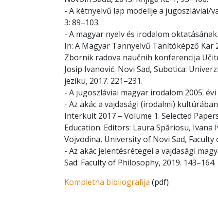
- A kétnyelvű lap modellje a jugoszláviai
3: 89–103.
- A magyar nyelv és irodalom oktatásának
In: A Magyar Tannyelvű Tanítóképző Kar
Zbornik radova naučnih konferencija Uči
Josip Ivanović. Novi Sad, Subotica: Unive
jeziku, 2017. 221–231.
- A jugoszláviai magyar irodalom 2005. évi b
- Az akác a vajdasági (irodalmi) kultúrában
Interkult 2017 – Volume 1. Selected Paper
Education. Editors: Laura Spăriosu, Ivana I
Vojvodina, University of Novi Sad, Facult
- Az akác jelentésrétegei a vajdasági magy
Sad: Faculty of Philosophy, 2019. 143–164.
Kompletna bibliografija
(pdf)