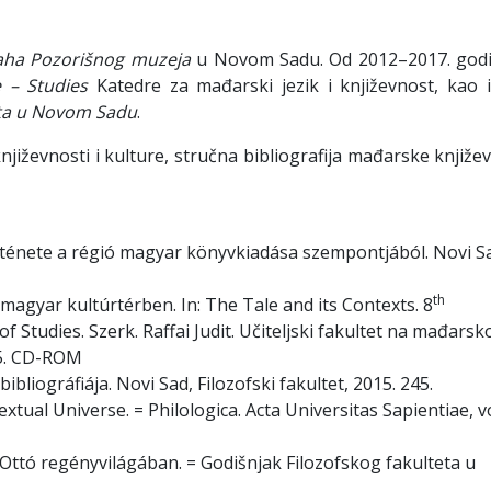
ha Pozorišnog muzeja
u Novom Sadu. Od 2012–2017. godi
e – Studies
Katedre za mađarski jezik i književnost, kao i
eta u Novom Sadu
.
književnosti i kulture, stručna bibliografija mađarske knjiže
örténete a régió magyar könyvkiadása szempontjából. Novi S
th
magyar kultúrtérben. In: The Tale and its Contexts. 8
f Studies. Szerk. Raffai Judit. Učiteljski fakultet na mađars
95. CD-ROM
ibliográfiája. Novi Sad, Filozofski fakultet, 2015. 245.
xtual Universe. = Philologica. Acta Universitas Sapientiae, vo
ai Ottó regényvilágában. = Godišnjak Filozofskog fakulteta u