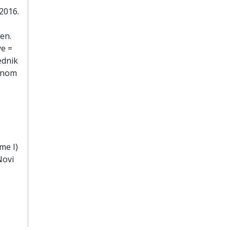
2016.
en.
e =
ednik
avnom
me I)
Novi