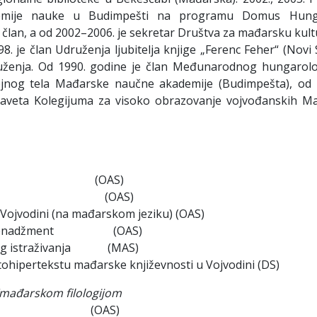
demije nauke u Budimpešti na programu Domus Hung
 član, a od 2002–2006. je sekretar Društva za mađarsku kul
8. je član Udruženja ljubitelja knjige „Ferenc Feher“ (Novi 
ruženja. Od 1990. godine je član Međunarodnog hungarol
ojnog tela Mađarske naučne akademije (Budimpešta), od 
n Saveta Kolegijuma za visoko obrazovanje vojvođanskih M
e Mađara (OAS)
ra Mađara (OAS)
ojvodini (na mađarskom jeziku) (OAS)
urni menadžment (OAS)
istraživanja (MAS)
hipertekstu mađarske književnosti u Vojvodini (DS)
m/mađarskom filologijom
e kulture (OAS)