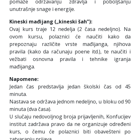
pomaže održavanju zdravlja i poboljšanju
unutrašnje snage i energije.
Kineski mađijang („kineski šah”):
Ovaj kurs traje 12 nedelja (2 časa nedeljno). Na
ovom kursu, polaznici će naučiti kako da
prepoznaju različite vrste mađijanga, njihova
pravila (kako da računaju poene itd.), te naučiti i
vežbati osnovna pravila i tehnike igranja
mađijanga.
Napomene:
Jedan čas predstavlja jedan školski čas od 45
minuta.
Nastava se održava jednom nedeljno, u bloku od 90
minuta (dva časa).
U slučaju nedovoljnog broja prijavljenih, Konfucijev
institut zadržava pravo da ne organizuje određeni
kurs, o čemu će polaznici biti obavešteni po
zatvaranju prijava.