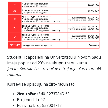
Studenti i zaposleni na Univerzitetu u Novom Sadu
imaju popust od 20% na ukupnu cenu kursa.
Jedan školski čas označava trajanje časa od 45
minuta
.
Kursevi se uplaćuju na žiro-račun i to:
Žiro-račun:
840-32737845-63
Broj modela: 97
Poziv na broj: 558004713