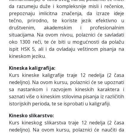
da razumeju duže i kompleksnije misli i rečenice,
prepoznaju imlicitna značenja, da izraze ideje
tečno, prirodno, te koriste jezik efektivno u
društvenim, akademskim i profesionalnim
situacijama. Na ovom nivou, polaznici će savladati
oko 1300 reči, te će biti u mogućnosti da polažu
ispit HSK 5, ali i da ovladaju veštinom pisanja na
kineskom jeziku.
Kineska kaligrafija:
Kurs kineske kaligrafije traje 12 nedelja (2 časa
nedeljno). Na ovom kursu, polaznici će se upoznati
sa nastankom i razvojem kineskih karaktera i
saznati više o kineskim stilovima pisanja iz različitih
istorijskih perioda, te se isprobati u kaligrafiji.
Kinesko slikarstvo:
Kurs kineskog slikarstva traje 12 nedelja (2 časa
nedeljno). Na ovom kursu, polaznici će naučiti da