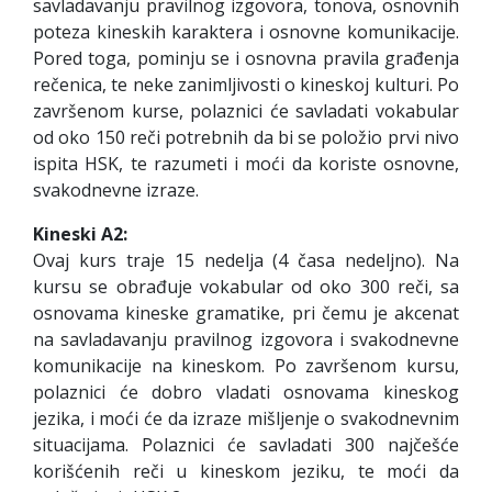
savladavanju pravilnog izgovora, tonova, osnovnih
poteza kineskih karaktera i osnovne komunikacije.
Pored toga, pominju se i osnovna pravila građenja
rečenica, te neke zanimljivosti o kineskoj kulturi. Po
završenom kurse, polaznici će savladati vokabular
od oko 150 reči potrebnih da bi se položio prvi nivo
ispita HSK, te razumeti i moći da koriste osnovne,
svakodnevne izraze.
Kineski A2:
Ovaj kurs traje 15 nedelja (4 časa nedeljno). Na
kursu se obrađuje vokabular od oko 300 reči, sa
osnovama kineske gramatike, pri čemu je akcenat
na savladavanju pravilnog izgovora i svakodnevne
komunikacije na kineskom. Po završenom kursu,
polaznici će dobro vladati osnovama kineskog
jezika, i moći će da izraze mišljenje o svakodnevnim
situacijama. Polaznici će savladati 300 najčešće
korišćenih reči u kineskom jeziku, te moći da