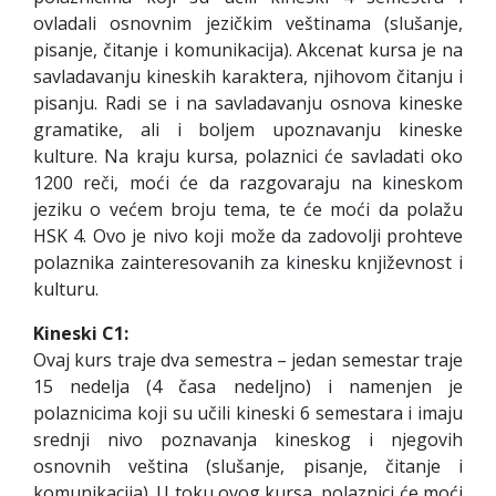
ovladali osnovnim jezičkim veštinama (slušanje,
pisanje, čitanje i komunikacija). Akcenat kursa je na
savladavanju kineskih karaktera, njihovom čitanju i
pisanju. Radi se i na savladavanju osnova kineske
gramatike, ali i boljem upoznavanju kineske
kulture. Na kraju kursa, polaznici će savladati oko
1200 reči, moći će da razgovaraju na kineskom
jeziku o većem broju tema, te će moći da polažu
HSK 4. Ovo je nivo koji može da zadovolji prohteve
polaznika zainteresovanih za kinesku književnost i
kulturu.
Kineski C1:
Ovaj kurs traje dva semestra – jedan semestar traje
15 nedelja (4 časa nedeljno) i namenjen je
polaznicima koji su učili kineski 6 semestara i imaju
srednji nivo poznavanja kineskog i njegovih
osnovnih veština (slušanje, pisanje, čitanje i
komunikacija). U toku ovog kursa, polaznici će moći