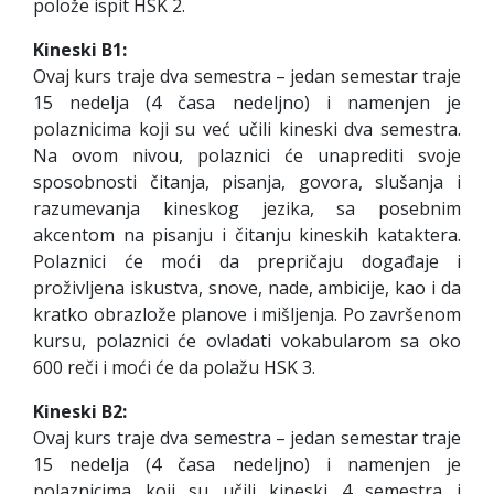
polože ispit HSK 2.
Kineski B1:
Ovaj kurs traje dva semestra – jedan semestar traje
15 nedelja (4 časa nedeljno) i namenjen je
polaznicima koji su već učili kineski dva semestra.
Na ovom nivou, polaznici će unaprediti svoje
sposobnosti čitanja, pisanja, govora, slušanja i
razumevanja kineskog jezika, sa posebnim
akcentom na pisanju i čitanju kineskih kataktera.
Polaznici će moći da prepričaju događaje i
proživljena iskustva, snove, nade, ambicije, kao i da
kratko obrazlože planove i mišljenja. Po završenom
kursu, polaznici će ovladati vokabularom sa oko
600 reči i moći će da polažu HSK 3.
Kineski B2:
Ovaj kurs traje dva semestra – jedan semestar traje
15 nedelja (4 časa nedeljno) i namenjen je
polaznicima koji su učili kineski 4 semestra i