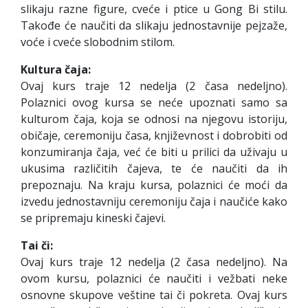
slikaju razne figure, cveće i ptice u Gong Bi stilu.
Takođe će naučiti da slikaju jednostavnije pejzaže,
voće i cveće slobodnim stilom.
Kultura čaja:
Ovaj kurs traje 12 nedelja (2 časa nedeljno).
Polaznici ovog kursa se neće upoznati samo sa
kulturom čaja, koja se odnosi na njegovu istoriju,
običaje, ceremoniju časa, književnost i dobrobiti od
konzumiranja čaja, već će biti u prilici da uživaju u
ukusima različitih čajeva, te će naučiti da ih
prepoznaju. Na kraju kursa, polaznici će moći da
izvedu jednostavniju ceremoniju čaja i naučiće kako
se pripremaju kineski čajevi.
Tai či:
Ovaj kurs traje 12 nedelja (2 časa nedeljno). Na
ovom kursu, polaznici će naučiti i vežbati neke
osnovne skupove veštine tai či pokreta. Ovaj kurs