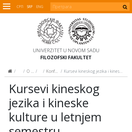
СРП
SRP
ENG
UNIVERZITET U NOVOM SADU
FILOZOFSKI FAKULTET
Fakultet
O Fakultetu
Centri
Konfucijev institut
Kursevi kineskog jezika i kineske kulture u letnjem semestru 2025/2026.
Kursevi kineskog
jezika i kineske
kulture u letnjem
semestru