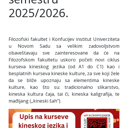
2025/2026.
Filozofski fakultet i Konfucijev institut Univerziteta
u Novom Sadu sa velikim zadovoljstvom
obaveštavaju sve zainteresovane da će na
Filozofskom fakultetu uskoro početi novi ciklus
kurseva kineskog jezika (od A1 do C1) kao i
besplatnih kurseva kineske kulture, za sve koji žele
da se bliže upoznaju sa elementima kineske
kulture, kao što su: tradicionalno slikarstvo,
kineska kultura čaja, tai či, kineska kaligrafija, te
mađijang („kineski šah”).