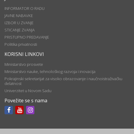
INFORMATOR O RADU
JAVNE NABAVKE
IZBOR U ZVANJE
STICANJE ZVANJA
PRISTUPNO PREDAVANJE
Politika privatnosti
KORISNI LINKOVI
Ministarstvo prosvete
Ministarstvo nauke, tehnološkog razvoja i inovacija
Pokrajinski sekretarijat za visoko obrazovanje i naučnoistraživačku
delatnost
Univerzitet u Novom Sadu
Povežite se s nama