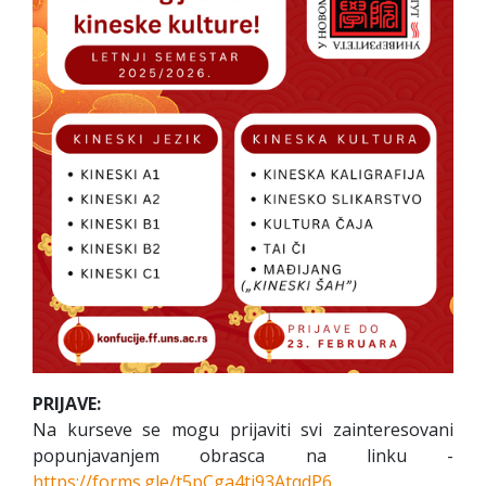
PRIJAVE:
Na kurseve se mogu prijaviti svi zainteresovani
popunjavanjem obrasca na linku -
https://forms.gle/t5pCga4tj93AtqdP6