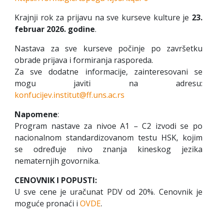
Krajnji rok za prijavu na sve kurseve kulture je
23.
februar 2026. godine
.
Nastava za sve kurseve počinje po završetku
obrade prijava i formiranja rasporeda.
Za sve dodatne informacije, zainteresovani se
mogu javiti na adresu:
konfucijev.institut@ff.uns.ac.rs
Napomene
:
Program nastave za nivoe A1 – C2 izvodi se po
nacionalnom standardizovanom testu HSK, kojim
se određuje nivo znanja kineskog jezika
nematernjih govornika.
CENOVNIK I POPUSTI:
U sve cene je uračunat PDV od 20%. Cenovnik je
moguće pronaći i
OVDE
.