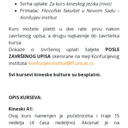
Svrha uplate:
Za kurs kineskog jezika (nivo)
Primalac:
Filozofski fakultet u Novom Sadu –
Konfuijev institut
Kurs možete platiti u dve rate: prvu nakon
završenog upisa, a drugu najkasnije do završetka
kursa.
Dokaze o izvršenoj uplati šaljete
POSLE
ZAVRŠENOG UPISA
skenirane na mejl Konfucijevog
instituta:
konfucijev.institut@ff.uns.ac.rs
Svi kursevi kineske kulture su besplatni.
OPIS KURSEVA:
Kineski A1:
Ovaj kurs namenjen je početnicima i traje 15
nedelja (4 časa nedeljno). Akcenat je na