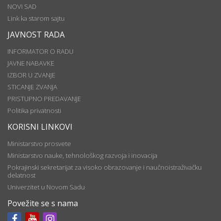
NOVI SAD
Link ka starom sajtu
JAVNOST RADA
INFORMATOR O RADU
JAVNE NABAVKE
IZBOR U ZVANJE
STICANJE ZVANJA
PRISTUPNO PREDAVANJE
Politika privatnosti
KORISNI LINKOVI
Ministarstvo prosvete
Ministarstvo nauke, tehnološkog razvoja i inovacija
Pokrajinski sekretarijat za visoko obrazovanje i naučnoistraživačku
delatnost
Univerzitet u Novom Sadu
Povežite se s nama