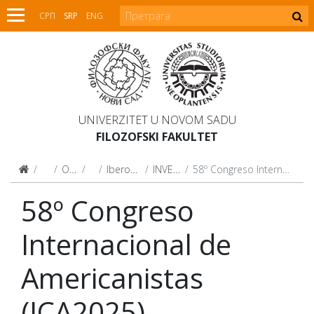
СРП
SRP
ENG
UNIVERZITET U NOVOM SADU
FILOZOFSKI FAKULTET
Fakultet
O Fakultetu
Centri
Iberoamerički centar
INVESTIGACIONES
58º Congreso Internacional de Americanistas (ICA2025)
58º Congreso
Internacional de
Americanistas
(ICA2025)