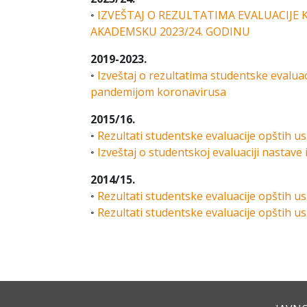
◦
IZVEŠTAJ O REZULTATIMA EVALUACIJE
AKADEMSKU 2023/24. GODINU
2019-2023.
◦
Izveštaj o rezultatima studentske evalu
pandemijom koronavirusa
2015/16.
◦
Rezultati studentske evaluacije opštih u
◦
Izveštaj o studentskoj evaluaciji nastave
2014/15.
◦
Rezultati studentske evaluacije opštih u
◦
Rezultati studentske evaluacije opštih us