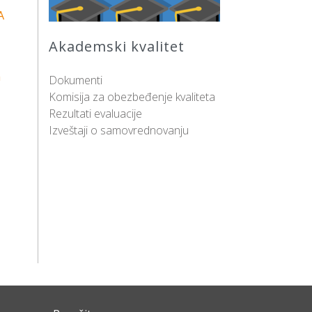
A
Akademski kvalitet
h
Dokumenti
Komisija za obezbeđenje kvaliteta
Rezultati evaluacije
Izveštaji o samovrednovanju