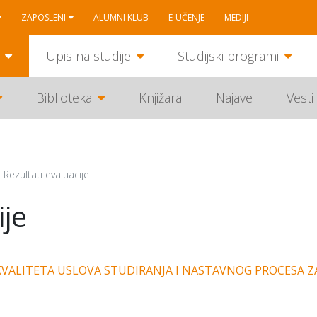
ZAPOSLENI
ALUMNI KLUB
E-UČENJE
MEDIJI
Upis na studije
Studijski programi
Biblioteka
Knjižara
Najave
Vesti
Rezultati evaluacije
ije
 KVALITETA USLOVA STUDIRANJA I NASTAVNOG PROCESA Z