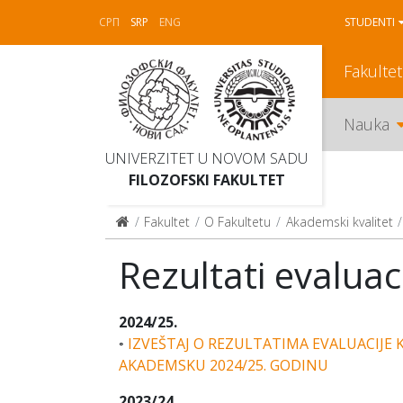
СРП
SRP
ENG
STUDENTI
Fakultet
Nauka
UNIVERZITET U NOVOM SADU
FILOZOFSKI FAKULTET
Fakultet
O Fakultetu
Akademski kvalitet
Rezultati evaluac
2024/25.
◦
IZVEŠTAJ O REZULTATIMA EVALUACIJE
AKADEMSKU 2024/25. GODINU
2023/24.