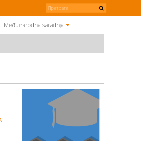
Međunarodna saradnja
A