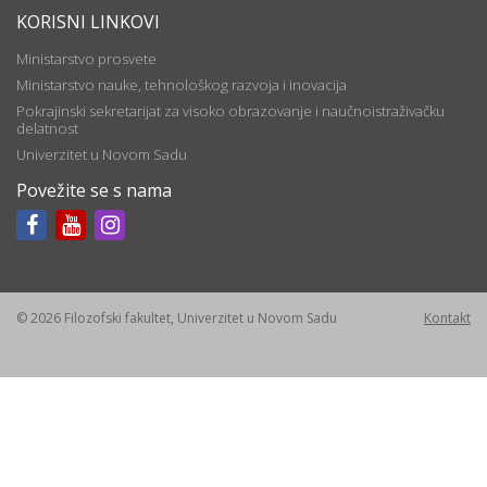
KORISNI LINKOVI
Ministarstvo prosvete
Ministarstvo nauke, tehnološkog razvoja i inovacija
Pokrajinski sekretarijat za visoko obrazovanje i naučnoistraživačku
delatnost
Univerzitet u Novom Sadu
Povežite se s nama
© 2026 Filozofski fakultet, Univerzitet u Novom Sadu
Kontakt