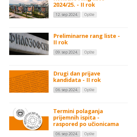
2024/25. - II rok
12. sep 2024.
Opšte
Preliminarne rang liste -
II rok
09. sep 2024.
Opšte
Drugi dan prijave
kandidata - II rok
06. sep 2024.
Opšte
Termini polaganja
prijemnih ispita -
raspored po učionicama
06. sep 2024.
Opšte