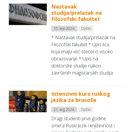
Nastavak
studija/prelazak na
Filozofski fakultet
10. sep 2024.
Opšte
* Nastavak studija/prelazak na
Filozofski fakultet * Upis lica
koja imaju već stečeno visoko
obrazovanje * Upis na
doktorske studije nakon
završenih magistarskih studija
Intenzivni kurs ruskog
jezika za brucoše
21. avg 2024.
Opšte
Dragi studenti prve godine
smera Ruski jezik i književnost i