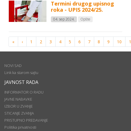
Termini drugog upisnog
roka - UPIS 2024/25.
04. sep 2024.
Opšte
«
‹
1
2
3
4
5
6
7
8
9
10
NOVI SAD
Link ka starom sajtu
JAVNOST RADA
INFORMATOR O RADU
JAVNE NABAVKE
IZBOR U ZVANJE
STICANJE ZVANJA
PRISTUPNO PREDAVANJE
Politika privatnosti