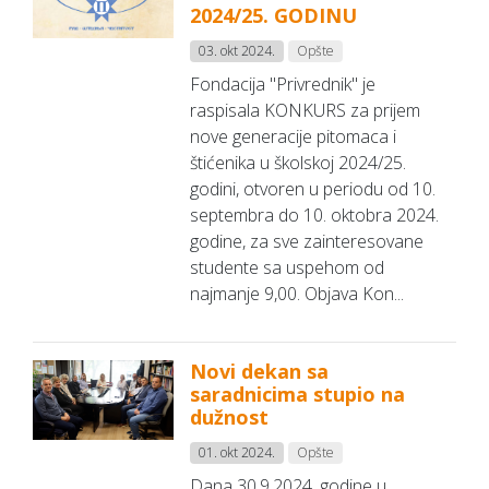
2024/25. GODINU
03. okt 2024.
Opšte
Fondacija "Privrednik" je
raspisala KONKURS za prijem
nove generacije pitomaca i
štićenika u školskoj 2024/25.
godini, otvoren u periodu od 10.
septembra do 10. oktobra 2024.
godine, za sve zainteresovane
studente sa uspehom od
najmanje 9,00. Objava Kon...
Novi dekan sa
saradnicima stupio na
dužnost
01. okt 2024.
Opšte
Dana 30.9.2024. godine u