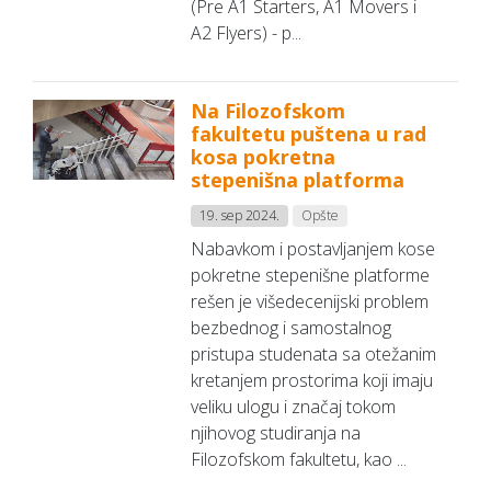
(Pre A1 Starters, A1 Movers i
A2 Flyers) - p...
Na Filozofskom
fakultetu puštena u rad
kosa pokretna
stepenišna platforma
19. sep 2024.
Opšte
Nabavkom i postavljanjem kose
pokretne stepenišne platforme
rešen je višedecenijski problem
bezbednog i samostalnog
pristupa studenata sa otežanim
kretanjem prostorima koji imaju
veliku ulogu i značaj tokom
njihovog studiranja na
Filozofskom fakultetu, kao ...