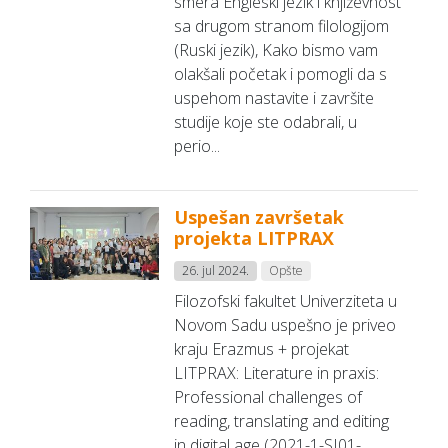
smera Engleski jezik i književnost
sa drugom stranom filologijom
(Ruski jezik), Kako bismo vam
olakšali početak i pomogli da s
uspehom nastavite i završite
studije koje ste odabrali, u
perio...
Uspešan završetak
projekta LITPRAX
26. jul 2024.
Opšte
Filozofski fakultet Univerziteta u
Novom Sadu uspešno je priveo
kraju Erazmus + projekat
LITPRAX: Literature in praxis:
Professional challenges of
reading, translating and editing
in digital age (2021-1-SI01-