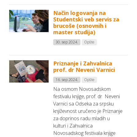
Način logovanja na
Studentski veb servis za
brucoše (osnovnih i
master studija)
30. sep 2024.
Opšte
Priznanje i Zahvalnica
prof. dr Neveni Varnici
16. sep 2024.
Opšte
Na osmom Novosadskom
festivalu knjige, prof. dr Neveni
Varnici sa Odseka za srpsku
književnost uručeno je Priznanje
za doprinos radu mladih u
kulturi i Zahvalnica
Novosadskog festivala knjige