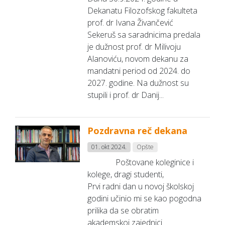
Dekanatu Filozofskog fakulteta
prof. dr Ivana Živančević
Sekeruš sa saradnicima predala
je dužnost prof. dr Milivoju
Alanoviću, novom dekanu za
mandatni period od 2024. do
2027. godine. Na dužnost su
stupili i prof. dr Danij...
Pozdravna reč dekana
01. okt 2024.
Opšte
Poštovane koleginice i
kolege, dragi studenti,
Prvi radni dan u novoj školskoj
godini učinio mi se kao pogodna
prilika da se obratim
akademskoj zajednici