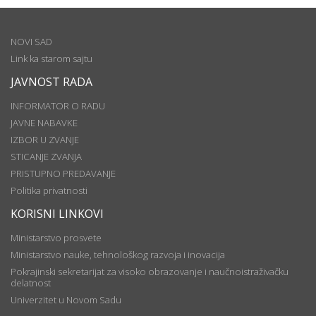
NOVI SAD
Link ka starom sajtu
JAVNOST RADA
INFORMATOR O RADU
JAVNE NABAVKE
IZBOR U ZVANJE
STICANJE ZVANJA
PRISTUPNO PREDAVANJE
Politika privatnosti
KORISNI LINKOVI
Ministarstvo prosvete
Ministarstvo nauke, tehnološkog razvoja i inovacija
Pokrajinski sekretarijat za visoko obrazovanje i naučnoistraživačku
delatnost
Univerzitet u Novom Sadu