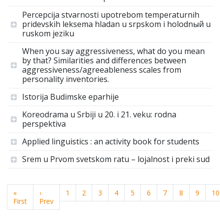
Percepcija stvarnosti upotrebom temperaturnih
pridevskih leksema hladan u srpskom i holodnый u
ruskom jeziku
When you say aggressiveness, what do you mean
by that? Similarities and differences between
aggressiveness/agreeableness scales from
personality inventories.
Istorija Budimske eparhije
Koreodrama u Srbiji u 20. i 21. veku: rodna
perspektiva
Applied linguistics : an activity book for students
Srem u Prvom svetskom ratu – lojalnost i preki sud
«
‹
1
2
3
4
5
6
7
8
9
10
First
Prev