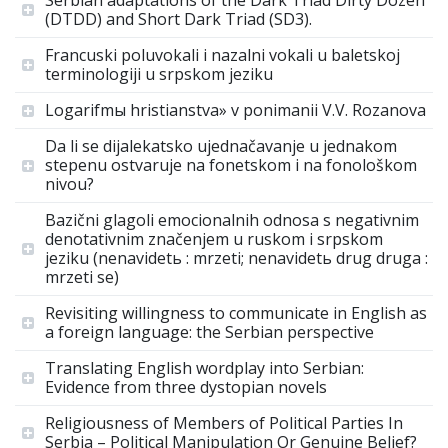
Serbian adaptations of the Dark Triad Dirty Dozen
(DTDD) and Short Dark Triad (SD3).
Francuski poluvokali i nazalni vokali u baletskoj
terminologiji u srpskom jeziku
Logarifmы hristianstva» v ponimanii V.V. Rozanova
Da li se dijalekatsko ujednačavanje u jednakom
stepenu ostvaruje na fonetskom i na fonološkom
nivou?
Bazični glagoli emocionalnih odnosa s negativnim
denotativnim značenjem u ruskom i srpskom
jeziku (nenavidetь : mrzeti; nenavidetь drug druga :
mrzeti se)
Revisiting willingness to communicate in English as
a foreign language: the Serbian perspective
Translating English wordplay into Serbian:
Evidence from three dystopian novels
Religiousness of Members of Political Parties In
Serbia – Political Manipulation Or Genuine Belief?