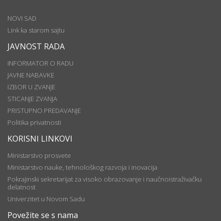
NOVI SAD
Link ka starom sajtu
JAVNOST RADA
INFORMATOR O RADU
JAVNE NABAVKE
IZBOR U ZVANJE
STICANJE ZVANJA
PRISTUPNO PREDAVANJE
Politika privatnosti
KORISNI LINKOVI
Ministarstvo prosvete
Ministarstvo nauke, tehnološkog razvoja i inovacija
Pokrajinski sekretarijat za visoko obrazovanje i naučnoistraživačku
delatnost
Univerzitet u Novom Sadu
Povežite se s nama