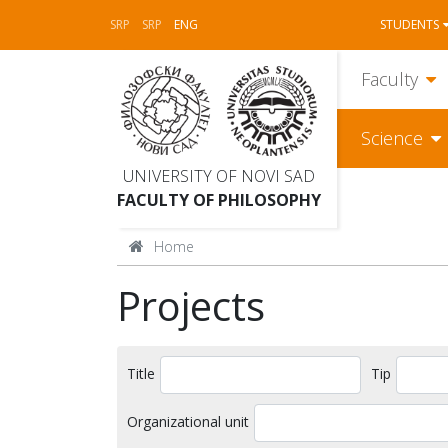
SRP
SRP
ENG
STUDENTS
Faculty
Science
UNIVERSITY OF NOVI SAD
FACULTY OF PHILOSOPHY
Home
Projects
Title
Tip
Organizational unit