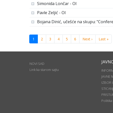
Simonida Lončar - OI
Pavle Zeljić - OI
Bojana Dinić, učešće na skupu: "Conferen
1
2
3
4
5
6
Next ›
Last »
JAVN
NOVI SAD
Link ka starom sajtu
INFOR
JAVNE 
IZBOR 
STICAN
PRISTU
Politika