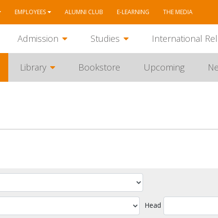
EMPLOYEES
ALUMNI CLUB
E-LEARNING
THE MEDIA
Admission
Studies
International Rel
Library
Bookstore
Upcoming
N
Head