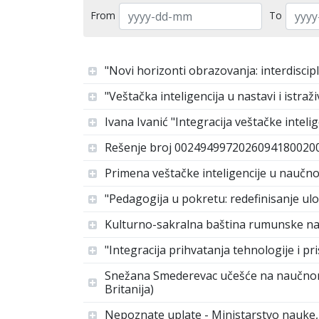
From
To
"Novi horizonti obrazovanja: interdiscip
"Veštačka inteligencija u nastavi i istra
Ivana Ivanić "Integracija veštačke inteli
Rešenje broj 002494997202609418002000
Primena veštačke inteligencije u naučn
"Pedagogija u pokretu: redefinisanje ul
Kulturno-sakralna baština rumunske naci
"Integracija prihvatanja tehnologije i 
Snežana Smederevac učešće na naučnom s
Britanija)
Nepoznate uplate - Ministarstvo nauke, 