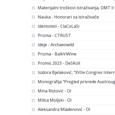
Materijalni troškovi istraživanja, DMT II
Nauka - Honorari za istraživače
Identoteti - ClaCoLaSi
Prizma - CTRUST
Ideje - Archaeowild
Prizma - BalkViWine
Promis 2023 - DeSKoll
Isidora Bjelaković, "XVIIe Congres Intern
Monografija "Pregled privrede Austroug
Mina Ristović - OI
Milica Moljski - OI
Aleksandra Mladenović - OI