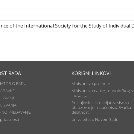
ce of the International Society for the Study of Individual 
OST RADA
KORISNI LINKOVI
MATOR O RADU
Ministarstvo prosvete
NABAVKE
Ministarstvo nauke, tehnološkog ra
inovacija
U ZVANJE
Pokrajinski sekretarijat za visoko
JE ZVANJA
obrazovanje i naučnoistraživačku
PNO PREDAVANJE
delatnost
 privatnosti
Univerzitet u Novom Sadu