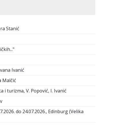
ara Stanić
kih..."
vana Ivanić
a Malčić
 turizma, V. Popović, I. Ivanić
ov
026. do 24.07.2026., Edinburg (Velika