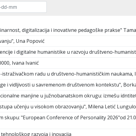
linarnost, digitalizacija i inovativne pedagoške prakse" Tam
živanju", Una Popović
gencije i digitalne humanistike u razvoju društveno-humanistič
00, Ivana Ivanić
o-istraživačkom radu u društveno-humanističkim naukama, I
oge i vidljivosti u savremenom društvenom kontekstu", Bork
onalne manjine u južnobanatskom okrugu: izmešu idntiteta i
pristupa učenju u visokom obrazovanju", Milena Letić Lungul
kupu: "European Conference of Personality 2026"od 21.07.2
tehnološkog razvoja i inovacija