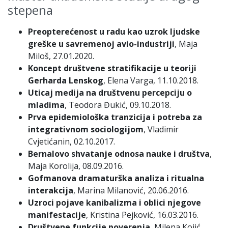
stepena
Preopterećenost u radu kao uzrok ljudske
greške u savremenoj avio-industriji
, Maja
Miloš, 27.01.2020.
Koncept društvene stratifikacije u teoriji
Gerharda Lenskog
, Elena Varga, 11.10.2018.
Uticaj medija na društvenu percepciju o
mladima
, Teodora Đukić, 09.10.2018.
Prva epidemiološka tranzicija i potreba za
integrativnom sociologijom
, Vladimir
Cvjetićanin, 02.10.2017.
Bernalovo shvatanje odnosa nauke i društva
,
Maja Korolija, 08.09.2016.
Gofmanova dramaturška analiza i ritualna
interakcija
, Marina Milanović, 20.06.2016.
Uzroci pojave kanibalizma i oblici njegove
manifestacije
, Kristina Pejković, 16.03.2016.
Društvene funkcije poverenja
, Milena Kojić,