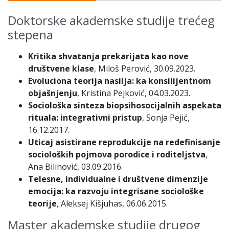
Doktorske akademske studije trećeg
stepena
Kritika shvatanja prekarijata kao nove
društvene klase
, Miloš Perović, 30.09.2023.
Evoluciona teorija nasilja: ka konsilijentnom
objašnjenju
, Kristina Pejković, 04.03.2023.
Sociološka sinteza biopsihosocijalnih aspekata
rituala: integrativni pristup
, Sonja Pejić,
16.12.2017.
Uticaj asistirane reprodukcije na redefinisanje
socioloških pojmova porodice i roditeljstva
,
Ana Bilinović, 03.09.2016.
Telesne, individualne i društvene dimenzije
emocija: ka razvoju integrisane sociološke
teorije
, Aleksej Kišjuhas, 06.06.2015.
Master akademske studije drugog