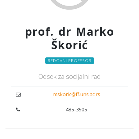
prof. dr Marko
Škorić
REDOVNI PROFESOR
Odsek za socijalni rad
mskoric@ff.uns.ac.rs
485-3905