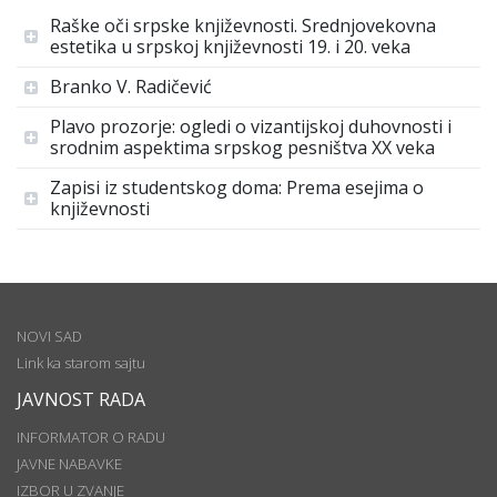
Raške oči srpske književnosti. Srednjovekovna
estetika u srpskoj književnosti 19. i 20. veka
Branko V. Radičević
Plavo prozorje: ogledi o vizantijskoj duhovnosti i
srodnim aspektima srpskog pesništva XX veka
Zapisi iz studentskog doma: Prema esejima o
književnosti
NOVI SAD
Link ka starom sajtu
JAVNOST RADA
INFORMATOR O RADU
JAVNE NABAVKE
IZBOR U ZVANJE