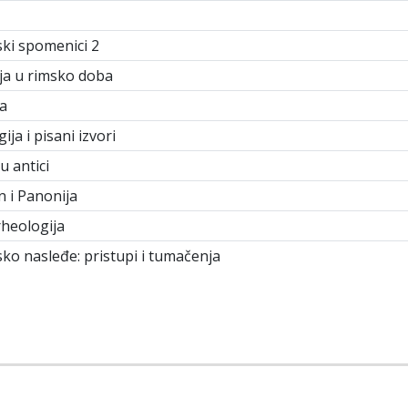
ski spomenici 2
ija u rimsko doba
ta
ja i pisani izvori
u antici
n i Panonija
heologija
sko nasleđe: pristupi i tumačenja