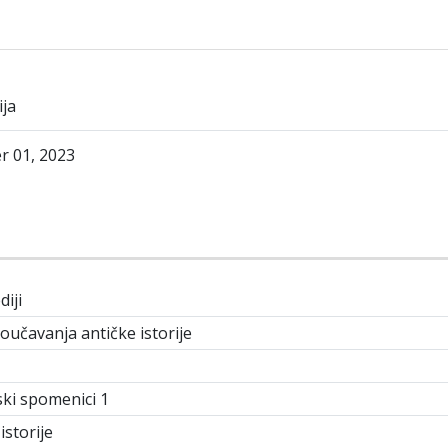
ija
 01, 2023
diji
oučavanja antičke istorije
ski spomenici 1
istorije