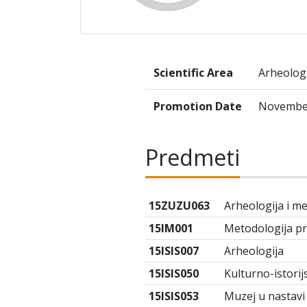
Scientific Area
Arheolog
Promotion Date
November
Predmeti
15ZUZU063
Arheologija i me
15IM001
Metodologija pr
15ISIS007
Arheologija
15ISIS050
Kulturno-istorij
15ISIS053
Muzej u nastavi 