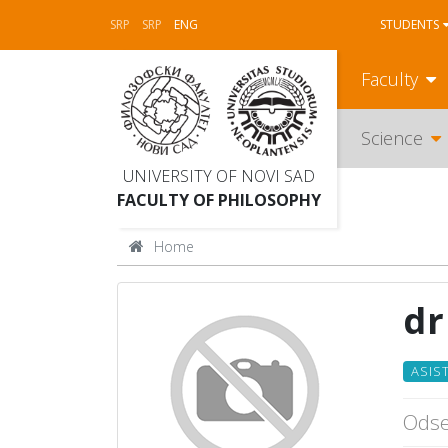
SRP
SRP
ENG
STUDENTS
Faculty
Science
UNIVERSITY OF NOVI SAD
FACULTY OF PHILOSOPHY
Home
dr
ASIS
Odsek