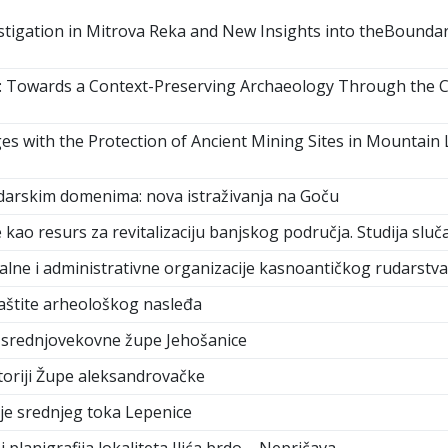
stigation in Mitrova Reka and New Insights into theBounda
owards a Context-Preserving Archaeology Through the Cas
es with the Protection of Ancient Mining Sites in Mountain 
darskim domenima: nova istraživanja na Goču
 kao resurs za revitalizaciju banjskog područja. Studija sluč
jalne i administrativne organizacije kasnoantičkog rudarstv
aštite arheološkog nasleđa
e srednjovekovne župe Jehošanice
itoriji Župe aleksandrovačke
je srednjeg toka Lepenice