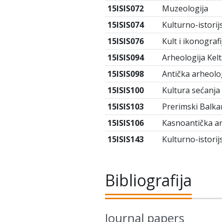
15ISIS072
Muzeologija
15ISIS074
Kulturno-istorij
15ISIS076
Kult i ikonograf
15ISIS094
Arheologija Kel
15ISIS098
Antička arheologi
15ISIS100
Kultura sećanja 
15ISIS103
Prerimski Balka
15ISIS106
Kasnoantička ar
15ISIS143
Kulturno-istorij
Bibliografija
Journal papers