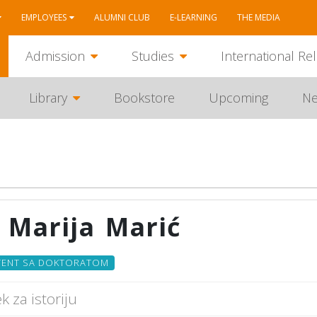
EMPLOYEES
ALUMNI CLUB
E-LEARNING
THE MEDIA
Admission
Studies
International Rel
Library
Bookstore
Upcoming
N
 Marija Marić
TENT SA DOKTORATOM
 za istoriju