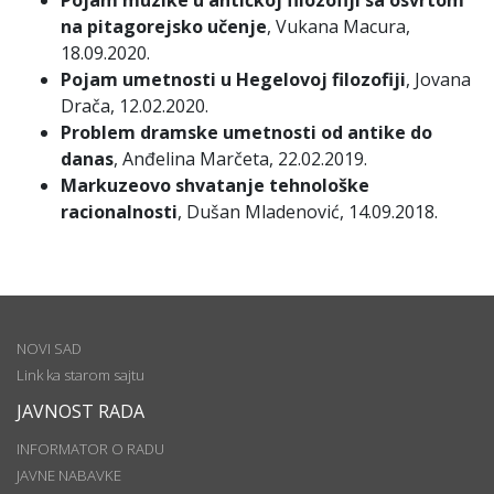
Pojam muzike u antičkoj filozofiji sa osvrtom
na pitagorejsko učenje
, Vukana Macura,
18.09.2020.
Pojam umetnosti u Hegelovoj filozofiji
, Jovana
Drača, 12.02.2020.
Problem dramske umetnosti od antike do
danas
, Anđelina Marčeta, 22.02.2019.
Markuzeovo shvatanje tehnološke
racionalnosti
, Dušan Mladenović, 14.09.2018.
NOVI SAD
Link ka starom sajtu
JAVNOST RADA
INFORMATOR O RADU
JAVNE NABAVKE