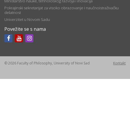
Ministarstvo nauke, tehnološkog razvoja i inovacija
Pokrajinski sekretarijat za visoko obrazovanje i naučnoistraživačku
delatnost
Univerzitet u Novom Sadu
Povežite se s nama
© 2026 Faculty of Philosophy, University of Novi Sad
Kontakt