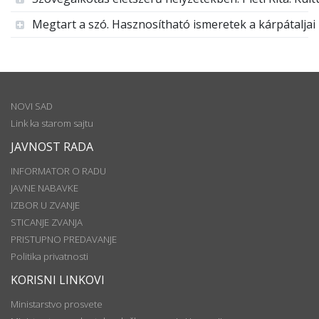
Megtart a szó. Hasznosítható ismeretek a kárpátaljai
NOVI SAD
Link ka starom sajtu
JAVNOST RADA
INFORMATOR O RADU
JAVNE NABAVKE
IZBOR U ZVANJE
STICANJE ZVANJA
PRISTUPNO PREDAVANJE
Politika privatnosti
KORISNI LINKOVI
Ministarstvo prosvete