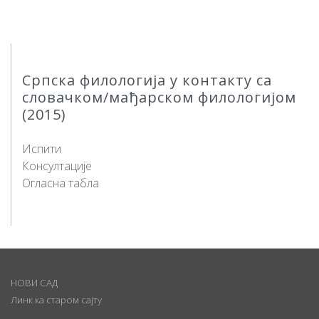
Српска филологија у контакту са
словачком/мађарском филологијом
(2015)
Испити
Консултације
Огласна табла
НОВИ САД
Линк ка старом сајту