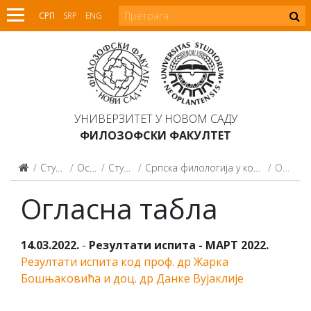
СРП
SRP
ENG
УНИВЕРЗИТЕТ У НОВОМ САДУ
ФИЛОЗОФСКИ ФАКУЛТЕТ
Студијски програми
Основне студије
Студијски програми
Српска филологија у контакту са словачком/мађарском филологијом (2015)
Огласна табла
Огласна табла
14.03.2022.
-
Резултати испита - МАРТ 2022.
Резултати испита код проф. др Жарка
Бошњаковића и доц. др Данке Вујаклије