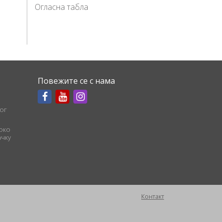
Огласна табла
Повежите се с нама
ог
соко
чку
Контакт