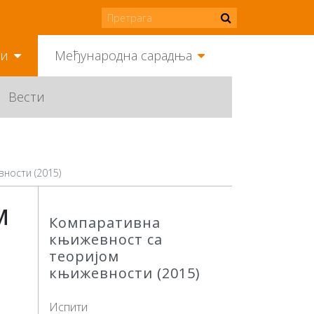
ми
Међународна сарадња
Вести
ности (2015)
м
Компаративна
књижевност са
теоријом
књижевности (2015)
Испити