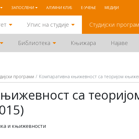
ЗАПОСЛЕНИ
АЛУМНИ КЛУБ
Е-УЧЕЊЕ
МЕДИЈИ
тет
Упис на студије
Студијски програ
Библиотека
Књижара
Најаве
дијски програми
Компаративна књижевност са теоријом књижев
њижевност са теоријо
015)
ика и књижевности