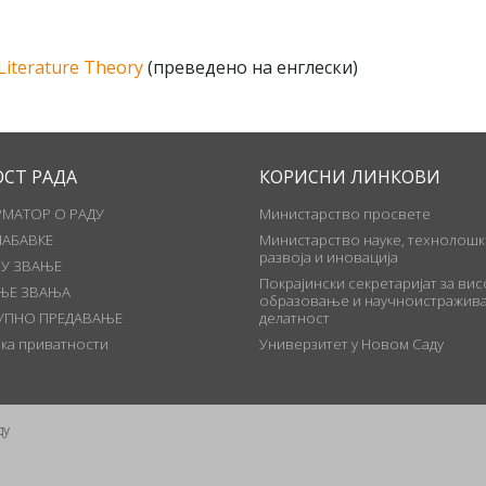
 Literature Theory
(преведено на енглески)
ОСТ РАДА
КОРИСНИ ЛИНКОВИ
МАТОР О РАДУ
Министарство просвете
НАБАВКЕ
Министарство науке, технолошк
развоја и иновација
 У ЗВАЊЕ
Покрајински секретаријат за ви
ЊЕ ЗВАЊА
образовање и научноистражива
УПНО ПРЕДАВАЊЕ
делатност
ка приватности
Универзитет у Новом Саду
ду