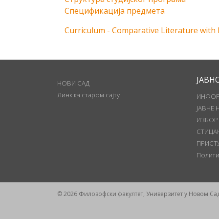
Спецификација предмета
Curriculum - Comparative Literature with
ЈАВН
НОВИ САД
Линк ка старом сајту
ИНФОР
ЈАВНЕ 
ИЗБОР
СТИЦА
ПРИСТ
Полити
© 2026 Филозофски факултет, Универзитет у Новом Са