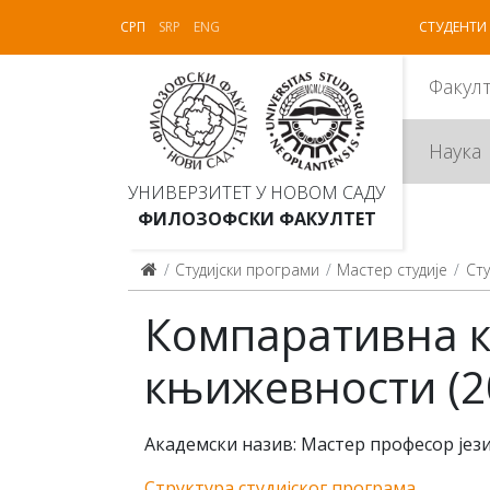
СРП
SRP
ENG
СТУДЕНТИ
Факул
Наука
УНИВЕРЗИТЕТ У НОВОМ САДУ
ФИЛОЗОФСКИ ФАКУЛТЕТ
Студијски програми
Мастер студије
Сту
Компаративна к
књижевности (2
Академски назив: Мастер професор јез
Структура студијског програма