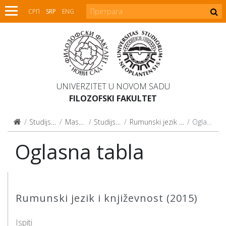
СРП
SRP
ENG
UNIVERZITET U NOVOM SADU
FILOZOFSKI FAKULTET
Studijski programi
Master studije
Studijski programi
Rumunski jezik i književnost (2015)
Oglasna tabla
Oglasna tabla
Rumunski jezik i književnost (2015)
Ispiti