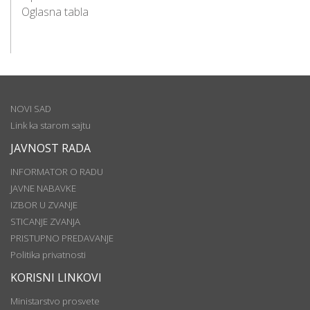
Oglasna tabla
NOVI SAD
Link ka starom sajtu
JAVNOST RADA
INFORMATOR O RADU
JAVNE NABAVKE
IZBOR U ZVANJE
STICANJE ZVANJA
PRISTUPNO PREDAVANJE
Politika privatnosti
KORISNI LINKOVI
Ministarstvo prosvete